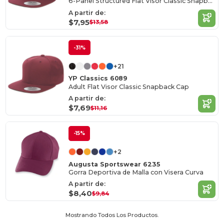
6-Panel Structured Flat Visor Classic Snapback
A partir de:
$7,95
$13,58
-31%
+21
YP Classics 6089
Adult Flat Visor Classic Snapback Cap
A partir de:
$7,69
$11,16
-15%
+2
Augusta Sportswear 6235
Gorra Deportiva de Malla con Visera Curva
A partir de:
$8,40
$9,84
Mostrando Todos Los Productos.