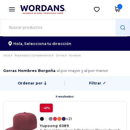
×
App de Wordans
Descargar app
¡Mejores precios en app!
Hola,
Selecciona tu dirección
Inicio
Ropa básica | Complementos
Gorras
Hombres
Gorras Hombres Borgoña
al por mayor y al por menor
Ordenar por
Filtrar
✓
3 resultados.
-41%
+21
Yupoong 6089