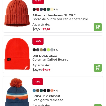
-22%
+4
Atlantis Headwear SHORE
Gorro de punto por cable sostenible
A partir de:
$7,51
$9,61
-25%
+4
DRI DUCK 3523
Coleman Cuffed Beanie
A partir de:
$5,79
$7,76
-17%
+4
LOCALE GRNDSR
Gran gorro reciclado
A partir de: