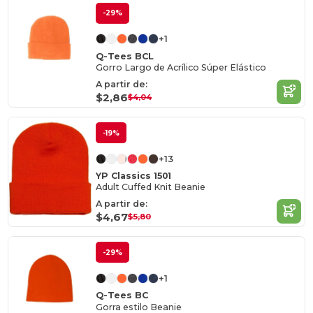
-29%
+1
Q-Tees BCL
Gorro Largo de Acrílico Súper Elástico
A partir de:
$2,86
$4,04
-19%
+13
YP Classics 1501
Adult Cuffed Knit Beanie
A partir de:
$4,67
$5,80
-29%
+1
Q-Tees BC
Gorra estilo Beanie