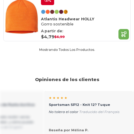
-31%
Atlantis Headwear HOLLY
Gorro sostenible
A partir de:
$4,79
$6,99
Mostrando Todos Los Productos.
Opiniones de los clientes
★ ★ ★ ★ ★
 de Punto Acrílico
Sportsman SP12 - Knit 12? Tuque
No tolera el calor
Traducido del Français
edo recibir varios
saber, y cómo puedo
o del English
Reseña por Mélina P.