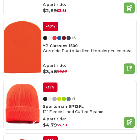
A partir de:
$2,69
$3,81
-43%
+5
YP Classics 1500
Gorro de Punto Acrílico Hipoalergénico para Adultos
A partir de:
$3,48
$6,10
-35%
+1
Sportsman SP12FL
12" Fleece Lined Cuffed Beanie
A partir de:
$4,79
$7,39