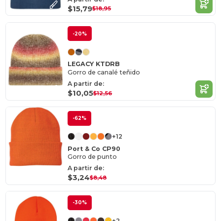
$15,79
$18,95
-20%
LEGACY KTDRB
Gorro de canalé teñido
A partir de:
$10,05
$12,56
-62%
+12
Port & Co CP90
Gorro de punto
A partir de:
$3,24
$8,48
-30%
+2