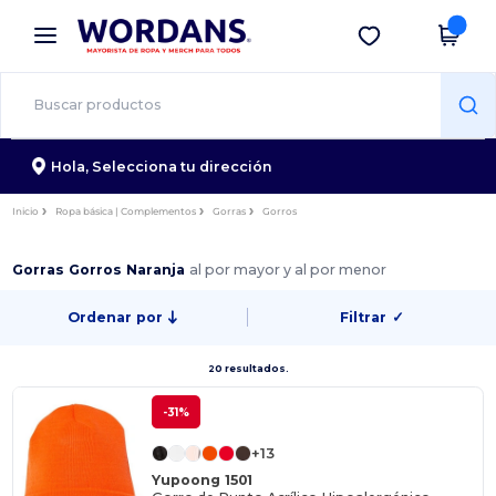
×
App de Wordans
Descargar app
¡Mejores precios en app!
Hola,
Selecciona tu dirección
Inicio
Ropa básica | Complementos
Gorras
Gorros
Gorras Gorros Naranja
al por mayor y al por menor
Ordenar por
Filtrar
✓
20 resultados.
-31%
+13
Yupoong 1501