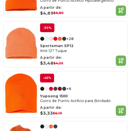
Gorro de Punto Acrílico Hipoalergénico
A partir de:
$4,69
$6,80
-30%
+28
Sportsman SP12
Knit 12? Tuque
A partir de:
$3,48
$4,25
-45%
+6
Yupoong 1500
Gorro de Punto Acrílico para Bordado
A partir de:
$3,33
$6,10