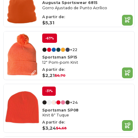
Augusta Sportswear 6815
Gorro Ajustado de Punto Acrílico
A partir de:
$5,31
-67%
+22
Sportsman SP15
12" Pom-pom Knit
A partir de:
$2,21
$6,70
-31%
+24
Sportsman SP08
Knit 8" Tuque
A partir de:
$3,24
$4,68