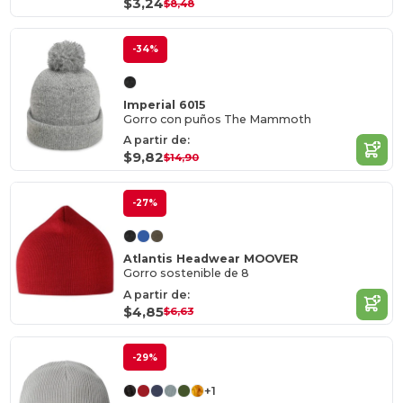
$3,24
$8,48
-34%
Imperial 6015
Gorro con puños The Mammoth
A partir de:
$9,82
$14,90
-27%
Atlantis Headwear MOOVER
Gorro sostenible de 8
A partir de:
$4,85
$6,63
-29%
+1