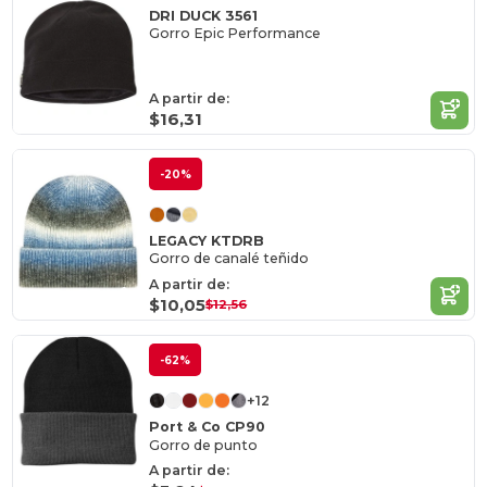
DRI DUCK 3561
Gorro Epic Performance
A partir de:
$16,31
-20%
LEGACY KTDRB
Gorro de canalé teñido
A partir de:
$10,05
$12,56
-62%
+12
Port & Co CP90
Gorro de punto
A partir de: