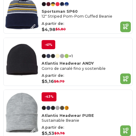
Sportsman SP60
12" Striped Pom-Pom Cuffed Beanie
A partir de:
$4,98
$5,80
-41%
+1
Atlantis Headwear ANDY
Gorro de canalé fino y sostenible
A partir de:
$5,16
$8,79
-43%
Atlantis Headwear PURE
Sustainable Beanie
A partir de:
$5,53
$9,78