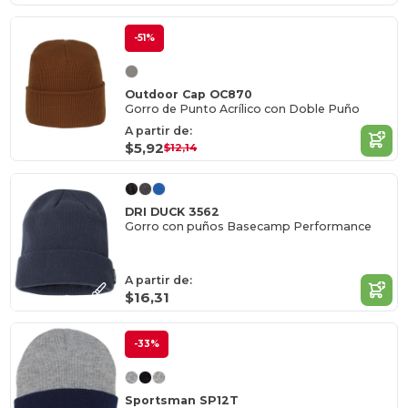
-51%
Outdoor Cap OC870
Gorro de Punto Acrílico con Doble Puño
A partir de:
$5,92
$12,14
DRI DUCK 3562
Gorro con puños Basecamp Performance
A partir de:
$16,31
-33%
Sportsman SP12T