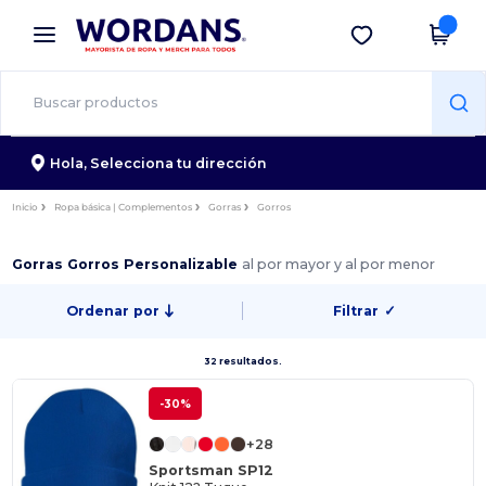
×
App de Wordans
Descargar app
¡Mejores precios en app!
Hola,
Selecciona tu dirección
Inicio
Ropa básica | Complementos
Gorras
Gorros
Gorras Gorros Personalizable
al por mayor y al por menor
Ordenar por
Filtrar
✓
32 resultados.
-30%
+28
Sportsman SP12