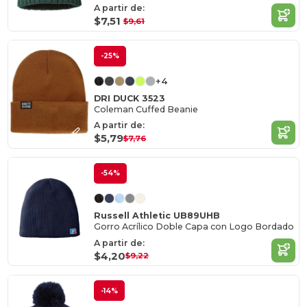
A partir de:
$7,51
$9,61
-25%
+4
DRI DUCK 3523
Coleman Cuffed Beanie
A partir de:
$5,79
$7,76
-54%
Russell Athletic UB89UHB
Gorro Acrílico Doble Capa con Logo Bordado
A partir de:
$4,20
$9,22
-14%