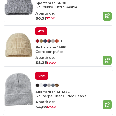
Sportsman SP90
12" Chunky Cuffed Beanie
A partir de:
$6,51
$7,87
-17%
+1
Richardson 146R
Gorro con puños
A partir de:
$8,25
$9,90
-34%
Sportsman SP12SL
12" Sherpa Lined Cuffed Beanie
A partir de:
$4,85
$7,40