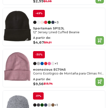
$2,99
$5,08
-49%
+3
Sportsman SP12JL
12" Jersey Lined Cuffed Beanie
A partir de:
$4,67
$9,21
-30%
+1
econscious EC7045
Gorro Ecológico de Montaña para Climas Fríos
A partir de:
$9,56
$13,74
-17%
+1