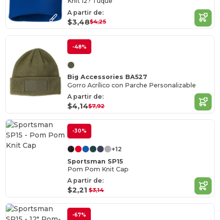
Knit 12? Tuque
A partir de:
$3,48
$4,25
-48%
Big Accessories BA527
Gorro Acrílico con Parche Personalizable
A partir de:
$4,14
$7,92
-30%
+12
Sportsman SP15
Pom Pom Knit Cap
A partir de:
$2,21
$3,14
-67%