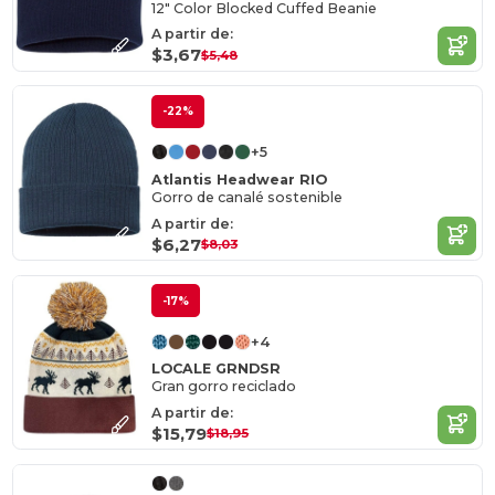
12" Color Blocked Cuffed Beanie
A partir de:
$3,67
$5,48
-22%
+5
Atlantis Headwear RIO
Gorro de canalé sostenible
A partir de:
$6,27
$8,03
-17%
+4
LOCALE GRNDSR
Gran gorro reciclado
A partir de:
$15,79
$18,95