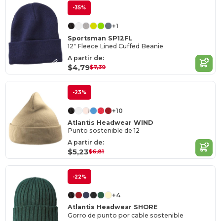
-35%
+1
Sportsman SP12FL
12" Fleece Lined Cuffed Beanie
A partir de:
$4,79
$7,39
-23%
+10
Atlantis Headwear WIND
Punto sostenible de 12
A partir de:
$5,23
$6,81
-22%
+4
Atlantis Headwear SHORE
Gorro de punto por cable sostenible