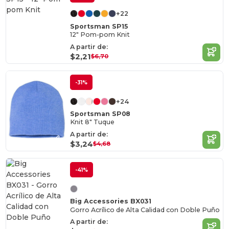
+22
Sportsman SP15
12" Pom-pom Knit
A partir de:
$2,21
$6,70
-31%
+24
Sportsman SP08
Knit 8" Tuque
A partir de:
$3,24
$4,68
-41%
Big Accessories BX031
Gorro Acrílico de Alta Calidad con Doble Puño
A partir de: