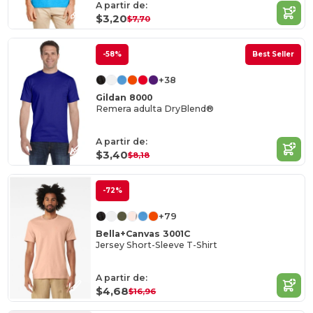
A partir de:
$3,20
$7,70
-58%
Best Seller
+38
Gildan 8000
Remera adulta DryBlend®
A partir de:
$3,40
$8,18
-72%
+79
Bella+Canvas 3001C
Jersey Short-Sleeve T-Shirt
A partir de:
$4,68
$16,96