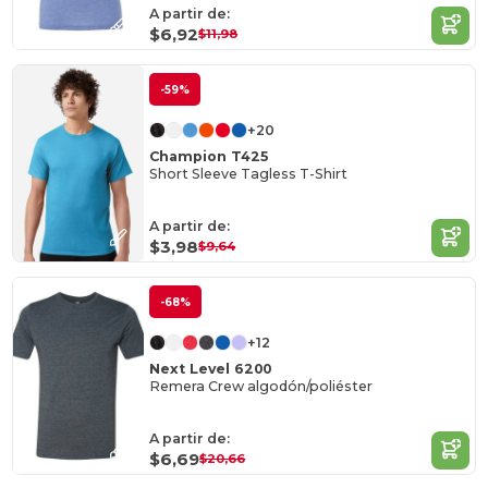
A partir de:
$6,92
$11,98
-59%
+20
Champion T425
Short Sleeve Tagless T-Shirt
A partir de:
$3,98
$9,64
-68%
+12
Next Level 6200
Remera Crew algodón/poliéster
A partir de:
$6,69
$20,66