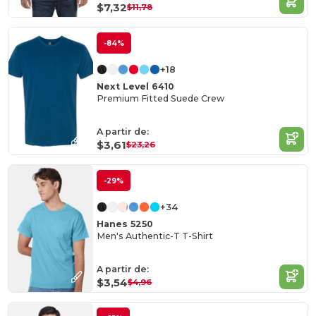
$7,32
$11,78
-84%
+18
Next Level 6410
Premium Fitted Suede Crew
A partir de:
$3,61
$23,26
-29%
+34
Hanes 5250
Men's Authentic-T T-Shirt
A partir de:
$3,54
$4,96