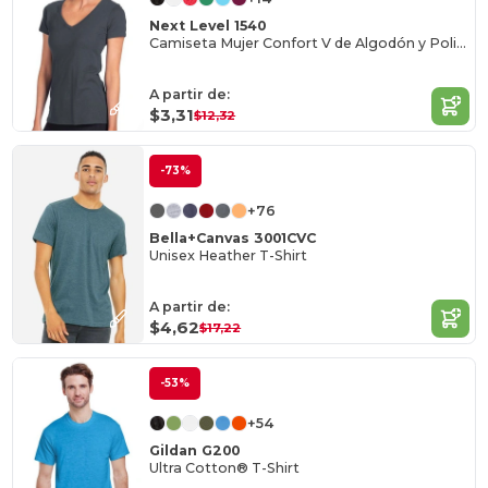
Next Level 1540
Camiseta Mujer Confort V de Algodón y Poliéster
A partir de:
$3,31
$12,32
-73%
+76
Bella+Canvas 3001CVC
Unisex Heather T-Shirt
A partir de:
$4,62
$17,22
-53%
+54
Gildan G200
Ultra Cotton® T-Shirt