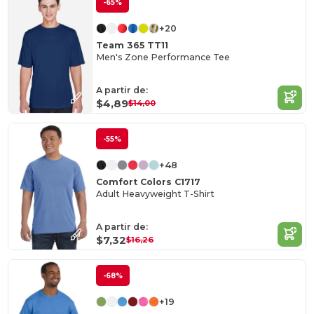
-65%
+20
Team 365 TT11
Men's Zone Performance Tee
A partir de:
$4,89
$14,00
-55%
+48
Comfort Colors C1717
Adult Heavyweight T-Shirt
A partir de:
$7,32
$16,26
-68%
+19