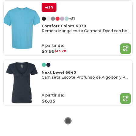
-42%
+51
Comfort Colors 6030
Remera Manga corta Garment Dyed con bolsillo
A partir de:
$7,99
$13,78
Next Level 6640
Camiseta Escote Profundo de Algodón y Poliéster
A partir de:
$6,05