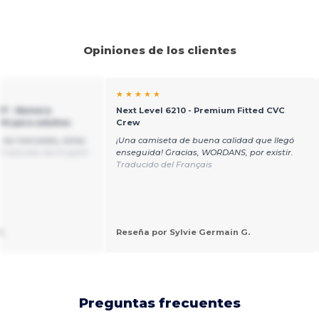
Opiniones de los clientes
★ ★ ★ ★ ★
17 - Remera
Next Level 6210 - Premium Fitted CVC
ht para adultos
Crew
 los mercados, estas
¡Una camiseta de buena calidad que llegó
Traducido del English
enseguida! Gracias, WORDANS, por existir.
Traducido del Français
.
Reseña por Sylvie Germain G.
Preguntas frecuentes