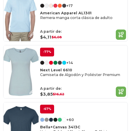
+17
American Apparel AL1301
Remera manga corta clásica de adulto
A partir de:
$4,11
$6,08
-77%
+14
Next Level 6610
Camiseta de Algodón y Poliéster Premium
A partir de:
$3,85
$16,62
-67%
+60
Bella+Canvas 3413C