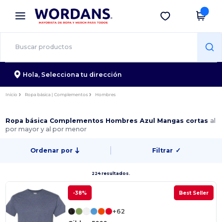
×
App de Wordans
Descargar app
¡Mejores precios en app!
Hola,
Selecciona tu dirección
Inicio
Ropa básica | Complementos
Hombres
Ropa básica Complementos Hombres Azul Mangas cortas
al
por mayor y al por menor
Ordenar por
Filtrar
✓
224 resultados.
-38%
Best Seller
+62