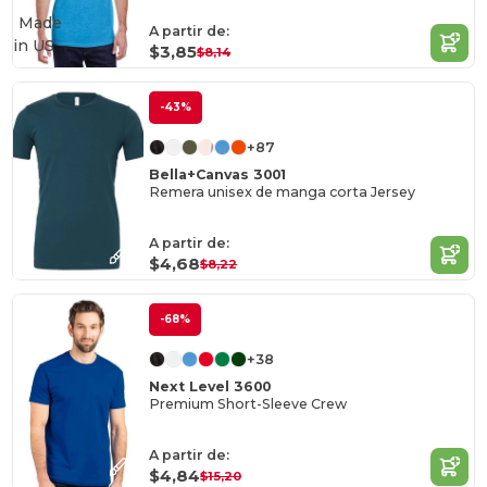
Made
A partir de:
in
US
$3,85
$8,14
-43%
+87
Bella+Canvas 3001
Remera unisex de manga corta Jersey
A partir de:
$4,68
$8,22
-68%
+38
Next Level 3600
Premium Short-Sleeve Crew
A partir de:
$4,84
$15,20