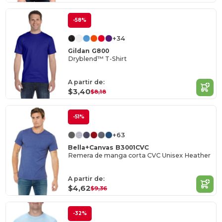
-58%
+34
Gildan G800
Dryblend™ T-Shirt
A partir de:
$3,40
$8,18
-51%
+63
Bella+Canvas B3001CVC
Remera de manga corta CVC Unisex Heather
A partir de:
$4,62
$9,36
-32%