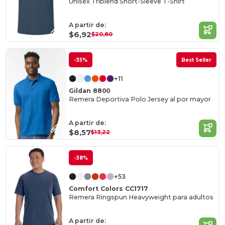
Unisex Triblend Short-Sleeve T-Shirt
A partir de:
$6,92
$20,80
-35%
Best Seller
+11
Gildan 8800
Remera Deportiva Polo Jersey al por mayor
A partir de:
$8,57
$13,22
-38%
+53
Comfort Colors CC1717
Remera Ringspun Heavyweight para adultos
A partir de: