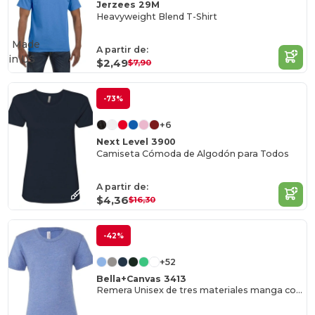
Jerzees 29M
Heavyweight Blend T-Shirt
Made
A partir de:
in
US
$2,49
$7,90
-73%
+6
Next Level 3900
Camiseta Cómoda de Algodón para Todos
A partir de:
$4,36
$16,30
-42%
+52
Bella+Canvas 3413
Remera Unisex de tres materiales manga corta