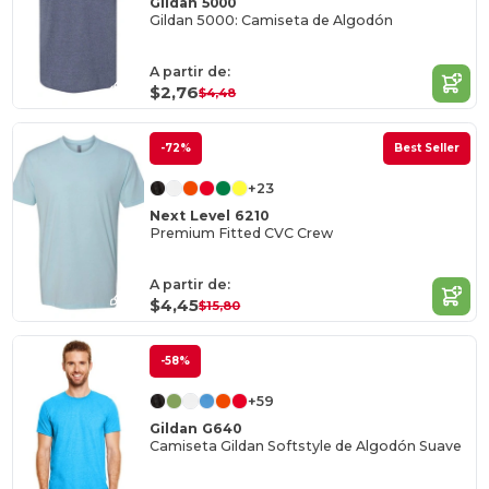
Gildan 5000
Gildan 5000: Camiseta de Algodón
A partir de:
$2,76
$4,48
-72%
Best Seller
+23
Next Level 6210
Premium Fitted CVC Crew
A partir de:
$4,45
$15,80
-58%
+59
Gildan G640
Camiseta Gildan Softstyle de Algodón Suave