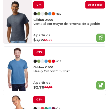
-21%
Best Seller
+54
Gildan 2000
Venta al por mayor de remeras de algodón
A partir de:
$3,85
$4,90
-59%
+63
Gildan G500
Heavy Cotton™ T-Shirt
A partir de:
$2,76
$6,74
-73%
+14