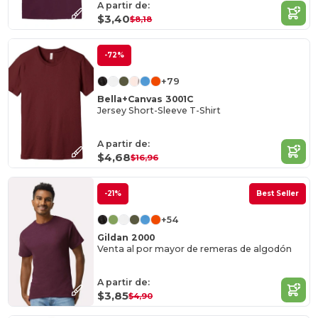
A partir de:
$3,40
$8,18
-72%
+79
Bella+Canvas 3001C
Jersey Short-Sleeve T-Shirt
A partir de:
$4,68
$16,96
-21%
Best Seller
+54
Gildan 2000
Venta al por mayor de remeras de algodón
A partir de:
$3,85
$4,90