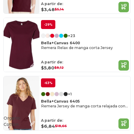
A partir de:
$3,48
$5,14
-29%
+23
Bella+Canvas 6400
Remera Relax de manga corta Jersey
A partir de:
$5,80
$8,12
-63%
+1
Bella+Canvas 6405
Remera Jersey de manga corta relajada con cuello en V
Organic
A partir de:
Cotton
$6,84
$18,66