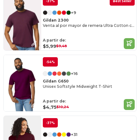
-37%
Best Seller
+9
Gildan 2300
Venta al por mayor de remera Ultra Cotton con bolsilllo
A partir de:
$5,99
$9,48
-54%
+16
Gildan G650
Unisex Softstyle Midweight T-Shirt
A partir de:
$4,75
$10,24
-37%
+31