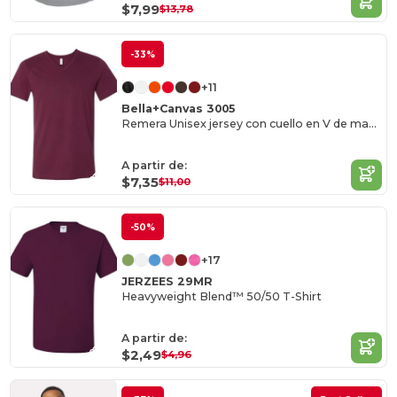
$7,99
$13,78
-33%
+11
Bella+Canvas 3005
Remera Unisex jersey con cuello en V de manga corta
A partir de:
$7,35
$11,00
-50%
+17
JERZEES 29MR
Heavyweight Blend™ 50/50 T-Shirt
A partir de:
$2,49
$4,96