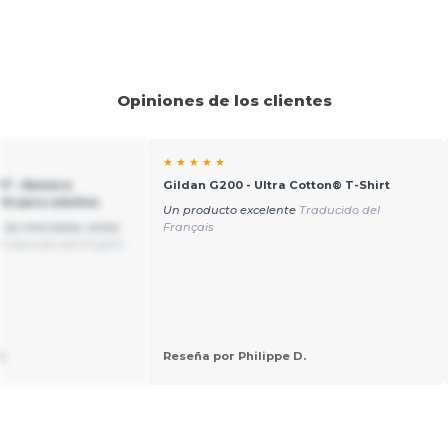
Opiniones de los clientes
★ ★ ★ ★ ★
17 - Remera
Gildan G200 - Ultra Cotton® T-Shirt
ht para adultos
Un producto excelente
Traducido del
 los mercados, estas
Français
Traducido del English
.
Reseña por Philippe D.