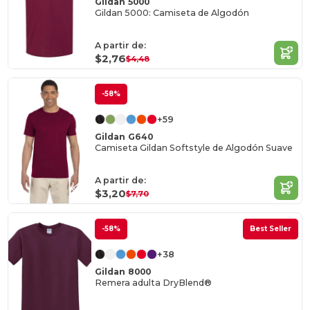
Gildan 5000
Gildan 5000: Camiseta de Algodón
A partir de:
$2,76
$4,48
-58%
+59
Gildan G640
Camiseta Gildan Softstyle de Algodón Suave
A partir de:
$3,20
$7,70
-58%
Best Seller
+38
Gildan 8000
Remera adulta DryBlend®