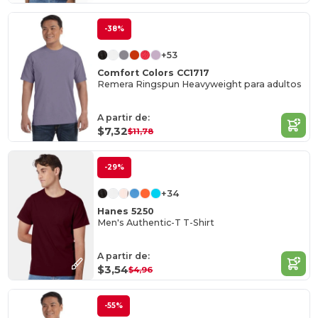
-38%
+53
Comfort Colors CC1717
Remera Ringspun Heavyweight para adultos
A partir de:
$7,32
$11,78
-29%
+34
Hanes 5250
Men's Authentic-T T-Shirt
A partir de:
$3,54
$4,96
-55%