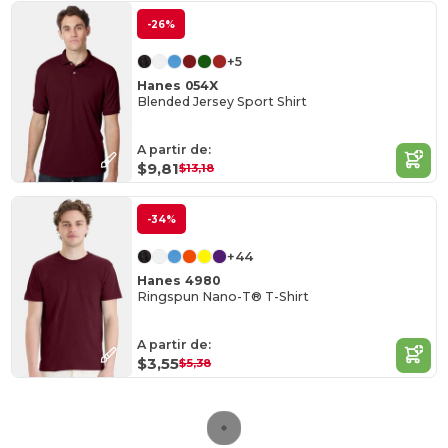
-26%
+5
Hanes 054X
Blended Jersey Sport Shirt
A partir de:
$9,81
$13,18
-34%
+44
Hanes 4980
Ringspun Nano-T® T-Shirt
A partir de:
$3,55
$5,38