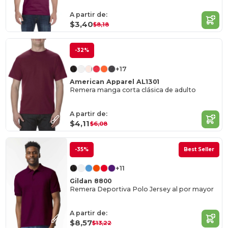
A partir de:
$3,40
$8,18
-32%
+17
American Apparel AL1301
Remera manga corta clásica de adulto
A partir de:
$4,11
$6,08
-35%
Best Seller
+11
Gildan 8800
Remera Deportiva Polo Jersey al por mayor
A partir de:
$8,57
$13,22