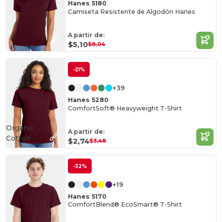
Hanes 5180
Camiseta Resistente de Algodón Hanes
A partir de:
$5,10
$8,04
-21%
+39
Hanes 5280
ComfortSoft® Heavyweight T-Shirt
Organic
A partir de:
Cotton
$2,74
$3,48
-32%
+19
Hanes 5170
ComfortBlend® EcoSmart® T-Shirt