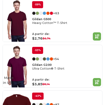
-59%
+63
Gildan G500
Heavy Cotton™ T-Shirt
A partir de:
$2,76
$6,74
-53%
+54
Gildan G200
Ultra Cotton® T-Shirt
Made
A partir de:
in
US
$3,85
$8,14
-43%
+87