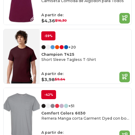
Camiseta Cómoda de Algodón para Todos
A partir de:
$4,36
$16,30
-59%
+20
Champion T425
Short Sleeve Tagless T-Shirt
A partir de:
$3,98
$9,64
-42%
+51
Comfort Colors 6030
Remera Manga corta Garment Dyed con bolsillo
A partir de: