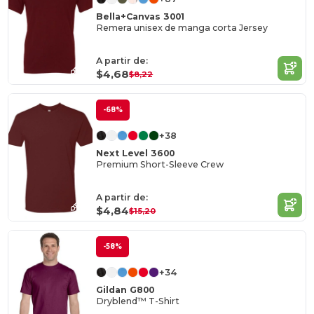
Bella+Canvas 3001
Remera unisex de manga corta Jersey
A partir de:
$4,68
$8,22
-68%
+38
Next Level 3600
Premium Short-Sleeve Crew
A partir de:
$4,84
$15,20
-58%
+34
Gildan G800
Dryblend™ T-Shirt