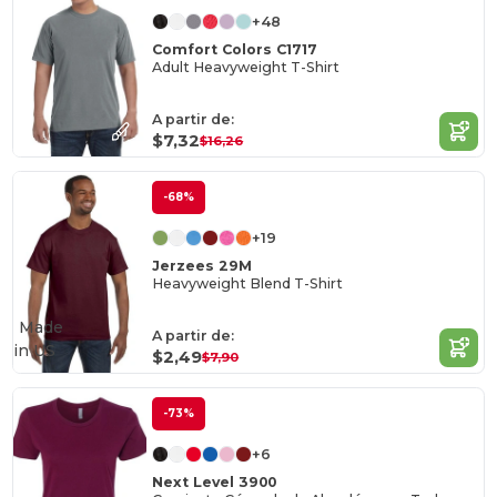
+48
Comfort Colors C1717
Adult Heavyweight T-Shirt
A partir de:
$7,32
$16,26
-68%
+19
Jerzees 29M
Heavyweight Blend T-Shirt
Made
A partir de:
in
US
$2,49
$7,90
-73%
+6
Next Level 3900