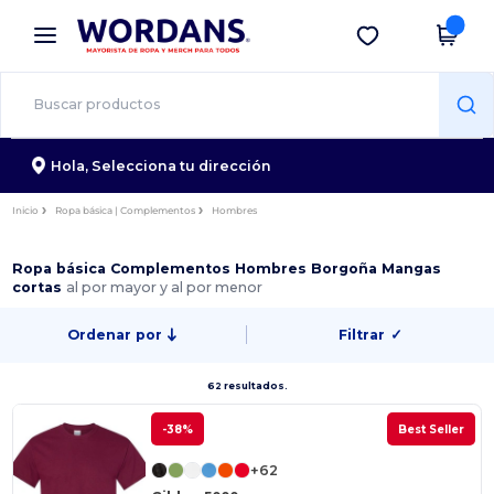
×
App de Wordans
Descargar app
¡Mejores precios en app!
Hola,
Selecciona tu dirección
Inicio
Ropa básica | Complementos
Hombres
Ropa básica Complementos Hombres Borgoña Mangas
cortas
al por mayor y al por menor
Ordenar por
Filtrar
✓
62 resultados.
-38%
Best Seller
+62