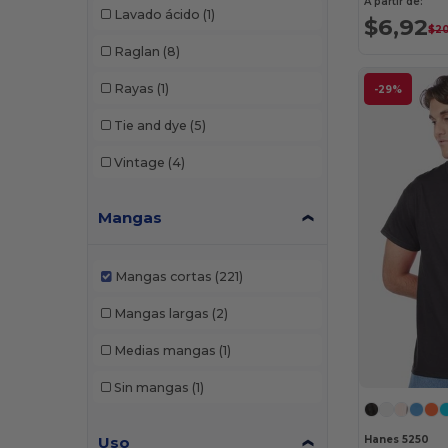
A partir de:
Lavado ácido
(1)
$6,92
$2
W52
(57)
North End
(1)
Raglan
(8)
W64
(1)
Original Favorites
(1)
Rayas
(1)
-29%
Rabbit Skins
(3)
Tie and dye
(5)
Russell
(2)
Vintage
(4)
Russell Athletic
(1)
Mangas
Shaka Wear
(4)
Sun International
(3)
Mangas cortas
(221)
Team 365
(3)
Mangas largas
(2)
Threadfast
(5)
Medias mangas
(1)
Tie-Dye
(2)
Sin mangas
(1)
TriDri
(1)
UltraClub
(1)
Hanes 5250
Uso