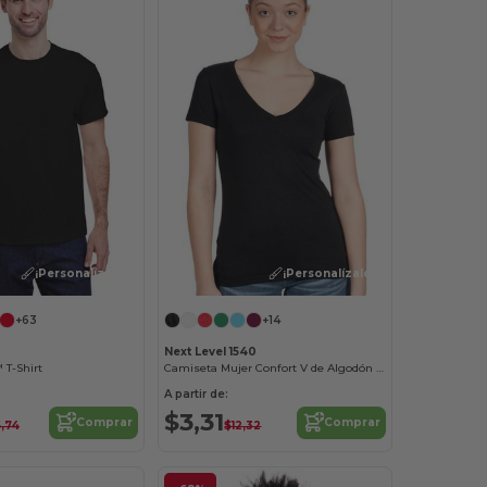
¡Personalízalo!
¡Personalízalo!
+63
+14
Next Level 1540
 T-Shirt
Camiseta Mujer Confort V de Algodón y Poliéster
A partir de:
$3,31
Comprar
Comprar
,74
$12,32