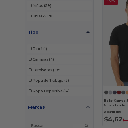
-73%
Niños
(59)
Unisex
(128)
Tipo
Bebé
(1)
Camisas
(4)
Camisetas
(199)
Ropa de Trabajo
(3)
Ropa Deportiva
(14)
Bella+Canvas 
Unisex Heather 
Marcas
A partir de:
$4,62
$17