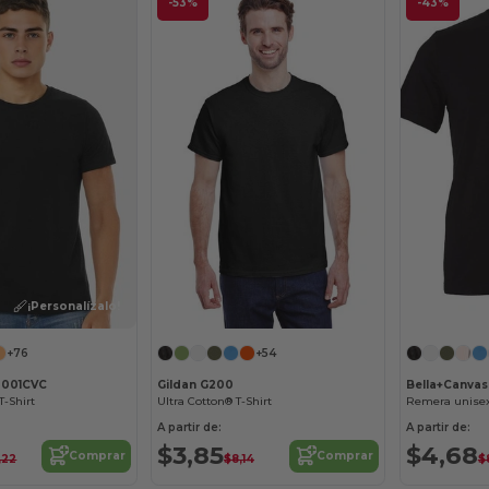
-53%
-43%
¡Personalízalo!
+76
+54
3001CVC
Gildan G200
Bella+Canvas
T-Shirt
Ultra Cotton® T-Shirt
Remera unisex
A partir de:
A partir de:
$3,85
$4,68
Comprar
Comprar
,22
$8,14
$