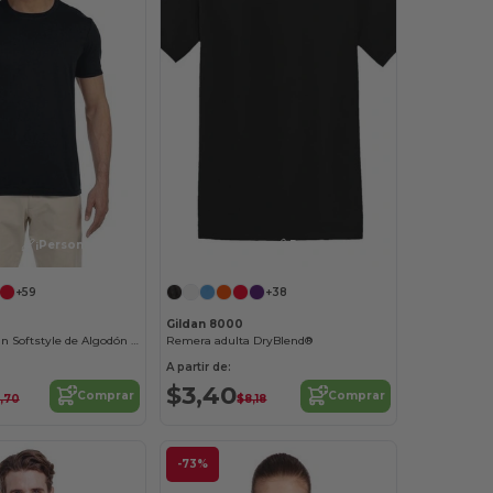
¡Personalízalo!
¡Personalízalo!
+59
+38
Gildan 8000
Camiseta Gildan Softstyle de Algodón Suave
Remera adulta DryBlend®
A partir de:
$3,40
Comprar
Comprar
,70
$8,18
-73%