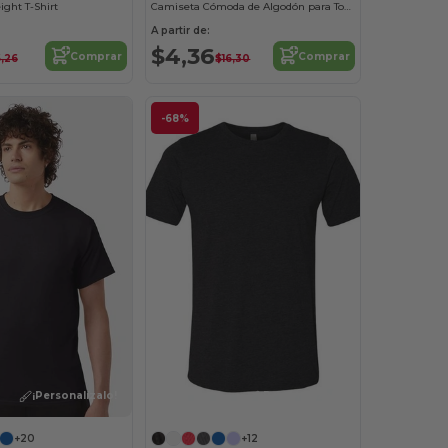
ght T-Shirt
Camiseta Cómoda de Algodón para Todos
A partir de:
$4,36
Comprar
Comprar
6,26
$16,30
-68%
¡Personalízalo!
¡Personalízalo!
+20
+12