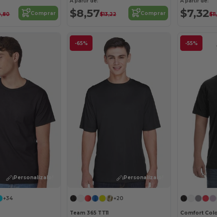
A partir de:
A partir de:
$8,57
$7,32
Comprar
Comprar
0,80
$13,22
$11
-65%
-55%
¡Personalízalo!
¡Personalízalo!
+34
+20
Team 365 TT11
Comfort Colo