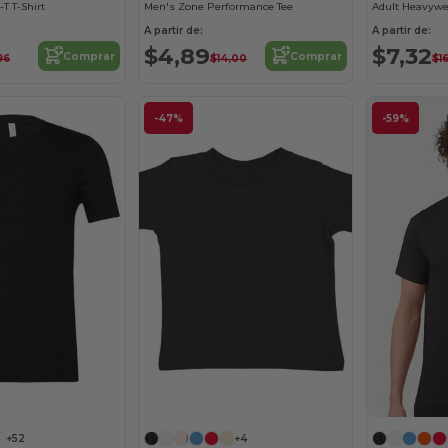
T T-Shirt
Men's Zone Performance Tee
Adult Heavywei
A partir de:
A partir de:
$4,89
$7,32
Comprar
Comprar
96
$14,00
$1
-47%
-59%
¡Personalízalo!
¡Personalízalo!
+52
+4