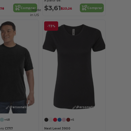
A partir de:
$3,61
Comprar
Comprar
,78
$23,26
Made
in
US
-73%
¡Personalízalo!
¡Personalízalo!
+48
+6
rs C1717
Next Level 3900