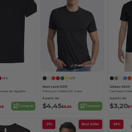
¡Personalízalo!
¡Personalízalo!
+62
+23
Next Level 6210
Gildan G640
miseta de Algodón
Premium Fitted CVC Crew
A partir de:
A partir de:
$4,45
$3,20
Comprar
Comprar
48
$15,80
$7
-21%
Best Seller
-59%