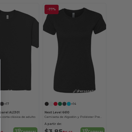
-77%
¡Personalízalo!
¡Personalízalo!
+17
+14
arel AL1301
Next Level 6610
orta clásica de adulto
Camiseta de Algodón y Poliéster Premium
A partir de:
$3,85
Comprar
Comprar