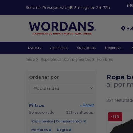
¡N
Solicitar Presupuesto
|
Entrega en 24-72h
Ho
Marcas
Camisetas
Sudaderas
Deportivo
P
Inicio
Ropa básica | Complementos
Hombres
Ropa b
Ordenar por
al por 
221 resultad
Filtros
« Reset
Seleccionado
221 resultados.
-38%
Ropa básica | Complementos
Hombres
Negro