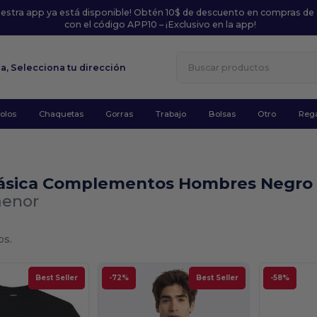
uestra app ya está disponible! Obtén 10$ de descuento en compras de
con el código APP10 – ¡Exclusivo en la app!
la,
Selecciona tu dirección
olos
Chaquetas
Gorras
Trabajo
Bolsas
Otro
Rega
ásica Complementos Hombres Negro
menor
os.
Best Seller
-72%
Best Seller
-58%