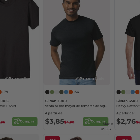
¡Personalízalo!
¡Personalízalo!
+79
+54
3001C
Gildan 2000
Gildan G500
eve T-Shirt
Venta al por mayor de remeras de algodón
Heavy Cotton™
A partir de:
A partir de:
$3,85
$2,76
Comprar
Comprar
,96
$4,90
$6
Made
in
US