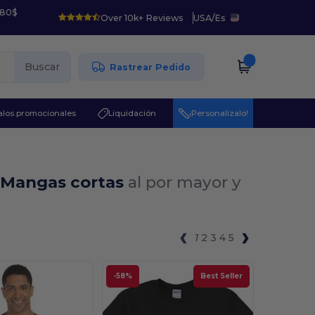
 80$
Over 10k+ Reviews
USA
/
Es
Buscar
Rastrear Pedido
los promocionales
Liquidación
¡Personalízalo!
 Mangas cortas
al por mayor y
1
2
3
4
5
-58%
Best Seller