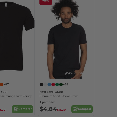
-68%
¡Personalízalo!
¡Personalízalo!
+87
+38
 3001
Next Level 3600
 de manga corta Jersey
Premium Short-Sleeve Crew
A partir de:
$4,84
Comprar
Comprar
8,22
$15,20