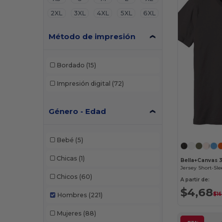
2XL
3XL
4XL
5XL
6XL
Método de impresión
Bordado
(15)
Impresión digital
(72)
Género - Edad
Bebé
(5)
Chicas
(1)
Bella+Canvas 
Jersey Short-Sle
Chicos
(60)
A partir de:
$4,68
$16
Hombres
(221)
Mujeres
(88)