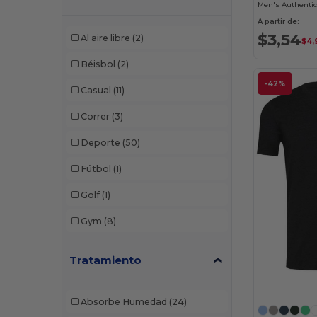
Men's Authentic-
Zuni
(1)
A partir de:
$3,54
Al aire libre
(2)
$4,
Béisbol
(2)
-42%
Casual
(11)
Correr
(3)
Deporte
(50)
Fútbol
(1)
Golf
(1)
Gym
(8)
Tratamiento
Absorbe Humedad
(24)