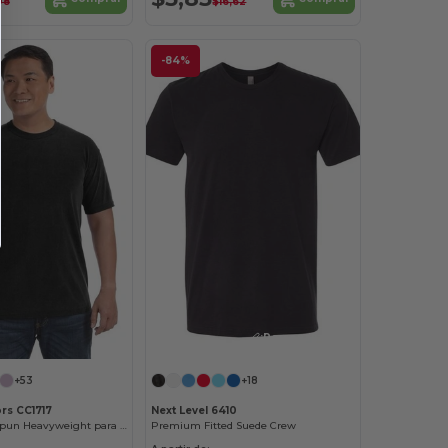
08
$16,62
-84%
¡Personalízalo!
+53
+18
rs CC1717
Next Level 6410
Remera Ringspun Heavyweight para adultos
Premium Fitted Suede Crew