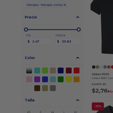
Mangas : Mangas cortas
Precio
De
Hasta
$
$
Color
Gildan 5000
Gildan 5000: Ca
A partir de:
$2,76
$4,
Talla
-72%
XS
S
M
L
XL