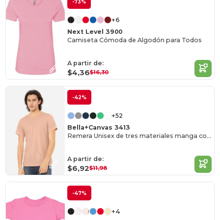
-73%
+6
Next Level 3900
Camiseta Cómoda de Algodón para Todos
A partir de:
$4,36
$16,30
-42%
+52
Bella+Canvas 3413
Remera Unisex de tres materiales manga corta
A partir de:
$6,92
$11,98
-47%
+4