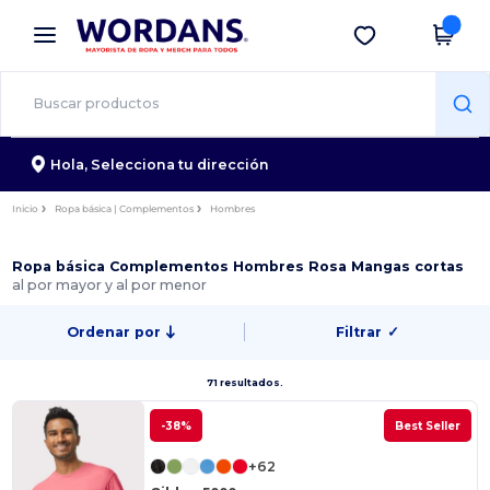
×
App de Wordans
Descargar app
¡Mejores precios en app!
Hola,
Selecciona tu dirección
Inicio
Ropa básica | Complementos
Hombres
Ropa básica Complementos Hombres Rosa Mangas cortas
al por mayor y al por menor
Ordenar por
Filtrar
✓
71 resultados.
-38%
Best Seller
+62