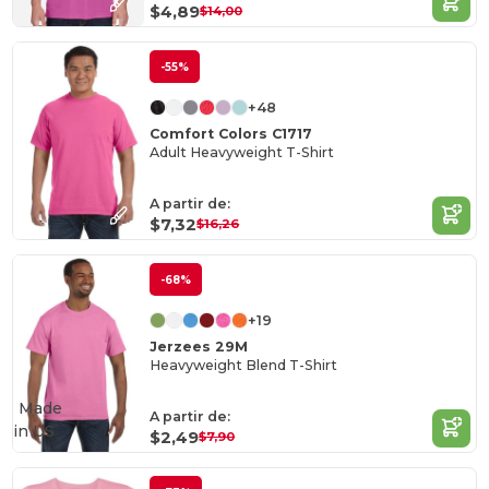
$4,89
$14,00
-55%
+48
Comfort Colors C1717
Adult Heavyweight T-Shirt
A partir de:
$7,32
$16,26
-68%
+19
Jerzees 29M
Heavyweight Blend T-Shirt
Made
A partir de:
in
US
$2,49
$7,90