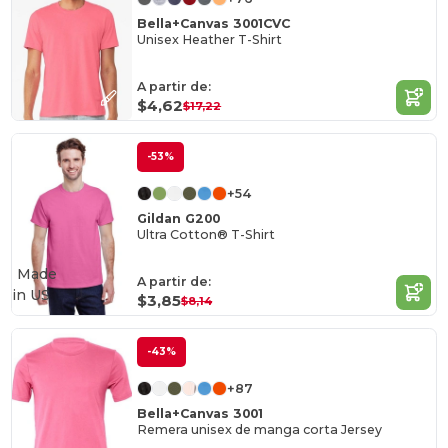
Bella+Canvas 3001CVC
Unisex Heather T-Shirt
A partir de:
$4,62
$17,22
-53%
+54
Gildan G200
Ultra Cotton® T-Shirt
Made
A partir de:
in
US
$3,85
$8,14
-43%
+87
Bella+Canvas 3001
Remera unisex de manga corta Jersey