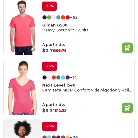
-59%
+63
Gildan G500
Heavy Cotton™ T-Shirt
A partir de:
$2,76
$6,74
-73%
+14
Next Level 1540
Camiseta Mujer Confort V de Algodón y Poliéster
A partir de:
$3,31
$12,32
-73%
+76