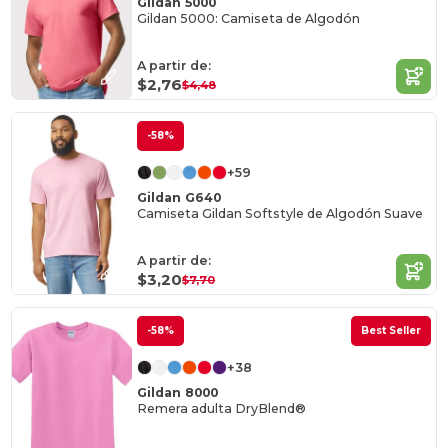
Gildan 5000
Gildan 5000: Camiseta de Algodón
A partir de:
$2,76
$4,48
-58%
+59
Gildan G640
Camiseta Gildan Softstyle de Algodón Suave
A partir de:
$3,20
$7,70
-58%
Best Seller
+38
Gildan 8000
Remera adulta DryBlend®