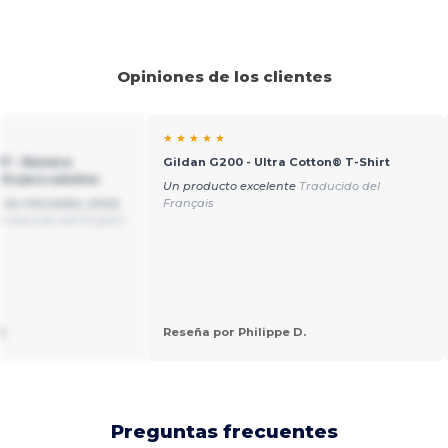
Opiniones de los clientes
★ ★ ★ ★ ★
17 - Remera
Gildan G200 - Ultra Cotton® T-Shirt
ht para adultos
Un producto excelente
Traducido del
 los mercados, estas
Français
Traducido del English
.
Reseña por Philippe D.
Preguntas frecuentes