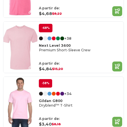
A partir de:
$4,68
$8,22
-68%
+38
Next Level 3600
Premium Short-Sleeve Crew
A partir de:
$4,84
$15,20
-58%
+34
Gildan G800
Dryblend™ T-Shirt
A partir de:
$3,40
$8,18