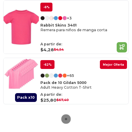
-6%
+3
Rabbit Skins 3401
Remera para niños de manga corta
A partir de:
$4,28
$4,54
-62%
Mejor Oferta
+65
Pack de 10 Gildan 5000
Adult Heavy Cotton T-Shirt
A partir de:
Pack x10
$25,80
$67,40