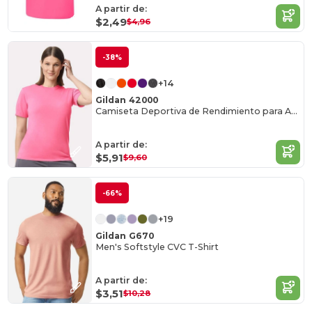
A partir de:
$2,49
$4,96
-38%
+14
Gildan 42000
Camiseta Deportiva de Rendimiento para Adultos
A partir de:
$5,91
$9,60
-66%
+19
Gildan G670
Men's Softstyle CVC T-Shirt
A partir de:
$3,51
$10,28