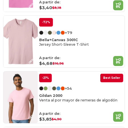
A partir de:
$3,40
$8,18
-72%
+79
Bella+Canvas 3001C
Jersey Short-Sleeve T-Shirt
A partir de:
$4,68
$16,96
-21%
Best Seller
+54
Gildan 2000
Venta al por mayor de remeras de algodón
A partir de:
$3,85
$4,90