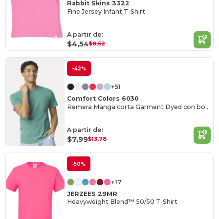
Rabbit Skins 3322
Fine Jersey Infant T-Shirt
A partir de:
$4,54
$8,52
-42%
+51
Comfort Colors 6030
Remera Manga corta Garment Dyed con bolsillo
A partir de:
$7,99
$13,78
-50%
+17
JERZEES 29MR
Heavyweight Blend™ 50/50 T-Shirt