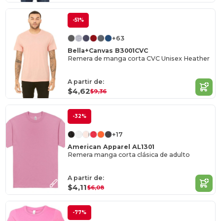
-51%
+63
Bella+Canvas B3001CVC
Remera de manga corta CVC Unisex Heather
A partir de:
$4,62
$9,36
-32%
+17
American Apparel AL1301
Remera manga corta clásica de adulto
A partir de:
$4,11
$6,08
-77%