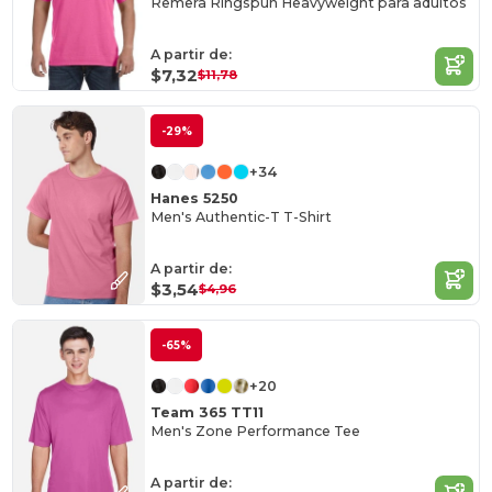
Remera Ringspun Heavyweight para adultos
A partir de:
$7,32
$11,78
-29%
+34
Hanes 5250
Men's Authentic-T T-Shirt
A partir de:
$3,54
$4,96
-65%
+20
Team 365 TT11
Men's Zone Performance Tee
A partir de: