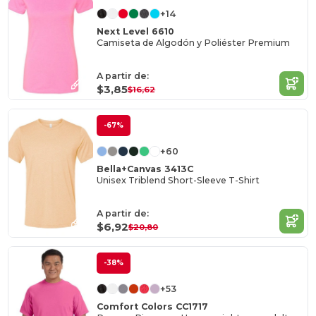
+14
Next Level 6610
Camiseta de Algodón y Poliéster Premium
A partir de:
$3,85
$16,62
-67%
+60
Bella+Canvas 3413C
Unisex Triblend Short-Sleeve T-Shirt
A partir de:
$6,92
$20,80
-38%
+53
Comfort Colors CC1717