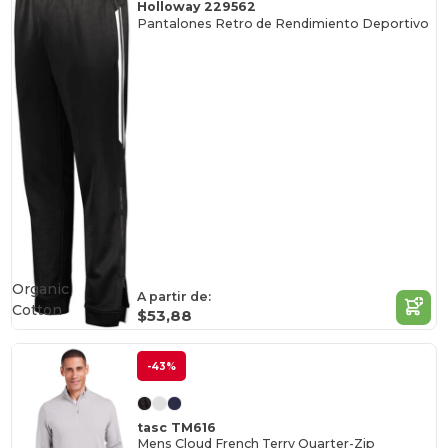
Holloway 229562
Pantalones Retro de Rendimiento Deportivo
Organic
A partir de:
Cotton
$53,88
-43%
tasc TM616
Mens Cloud French Terry Quarter-Zip