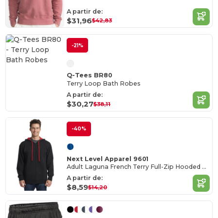
A partir de:
$31,96
$42,83
-21%
Q-Tees BR80
Terry Loop Bath Robes
A partir de:
$30,27
$38,11
-40%
Next Level Apparel 9601
Adult Laguna French Terry Full-Zip Hooded Sweatshirt
A partir de:
$8,59
$14,20