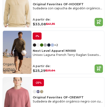
Original Favorites OF-HOODFT
Sudadera con capucha de algodón orgánico francés
A partir de:
$33,08
$41,35
-1%
+2
Next Level Apparel N9000
Unisex Laguna French Terry Raglan Sweatshirt
Organic
A partir de:
Cotton
$25,29
$25,64
-25%
Original Favorites OF-CREWFT
Sudadera de algodón orgánico negro con cuello