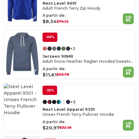
Next Level 9601
Adult French Terry Zip Hoody
A partir de:
$8,34
$74,12
-66%
+2
Jerzees 90MR
Adult Snow Heather Raglan Hooded Sweatshirt
A partir de:
$11,61
$33,78
-35%
+3
Next Level Apparel 9301
Unisex French Terry Pullover Hoodie
A partir de:
$20,97
$32,18