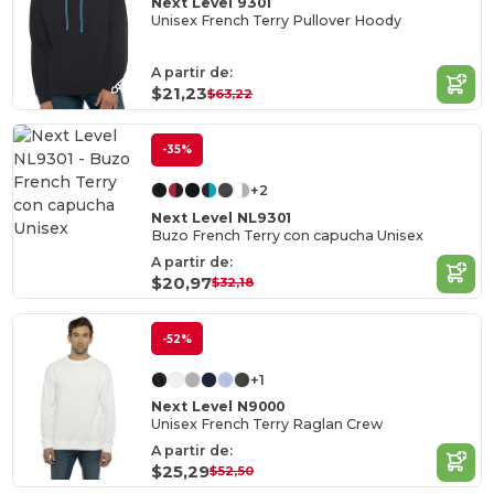
Next Level 9301
Unisex French Terry Pullover Hoody
A partir de:
$21,23
$63,22
-35%
+2
Next Level NL9301
Buzo French Terry con capucha Unisex
A partir de:
$20,97
$32,18
-52%
+1
Next Level N9000
Unisex French Terry Raglan Crew
A partir de:
$25,29
$52,50