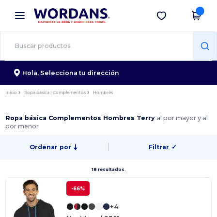
×
App de Wordans
Descargar app
¡Mejores precios en app!
Hola,
Selecciona tu dirección
Inicio
Ropa básica | Complementos
Hombres
Ropa básica Complementos Hombres Terry
al por mayor y al
por menor
Ordenar por
Filtrar
✓
18 resultados.
-66%
+4