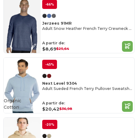
-66%
Jerzees 91MR
Adult Snow Heather French Terry Crewneck Sweatshirt
A partir de:
$8,69
$25,64
-45%
Next Level 9304
Adult Sueded French Terry Pullover Sweatshirt
Organic
A partir de:
Cotton
$20,42
$36,98
-20%