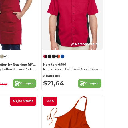
¡Personalízalo!
+2
Artisan Collection by Reprime RP137
Harriton M586
"Calibre" Heavy Cotton Canvas Pocket Apron
Men's Flash IL Colorblock Short Sleeve Shirt
A partir de:
$21,64
Comprar
Comprar
31,88
Mejor Oferta
-24%