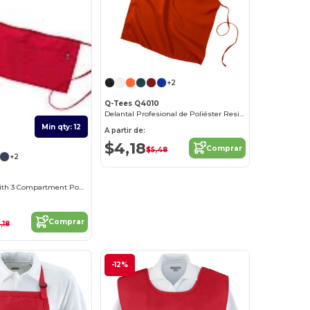
+2
Q-Tees Q4010
Delantal Profesional de Poliéster Resistente
Min qty: 12
A partir de:
$4,18
Comprar
$5,48
+2
Waist Apron with 3 Compartment Pouch
Comprar
,18
-12%