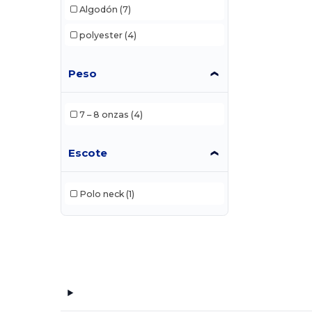
Algodón
(7)
polyester
(4)
Peso
7 – 8 onzas
(4)
Escote
Polo neck
(1)