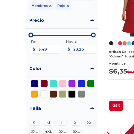
Hombres
Rojo
Precio
De
Hasta
$
$
"Colours" Susta
A partir de:
Color
$6,35
$17
-29%
Talla
S
M
L
XL
2XL
3XL
4XL
5XL
6XL