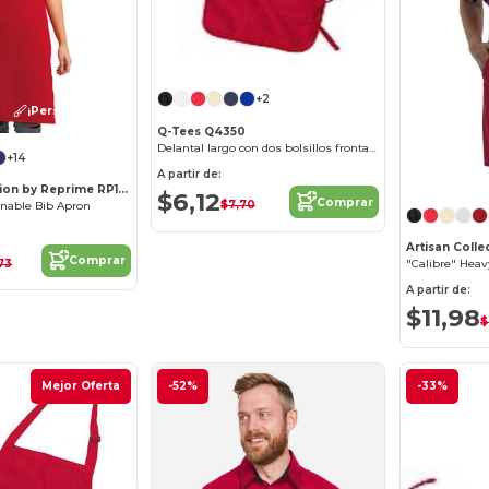
+2
¡Personalízalo!
Q-Tees Q4350
Delantal largo con dos bolsillos frontales
+14
A partir de:
Artisan Collection by Reprime RP150
$6,12
Comprar
$7,70
inable Bib Apron
Comprar
,73
A partir de:
$11,98
$
Mejor Oferta
-52%
-33%