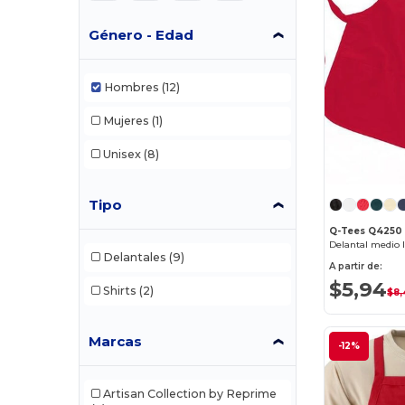
Género - Edad
Hombres
(12)
Mujeres
(1)
Unisex
(8)
Tipo
Q-Tees Q4250
Delantales
(9)
A partir de:
$5,94
Shirts
(2)
$8,
Marcas
-12%
Artisan Collection by Reprime