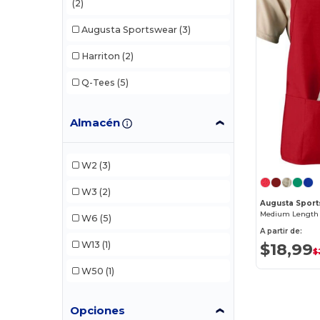
(2)
Augusta Sportswear
(3)
Harriton
(2)
Q-Tees
(5)
Almacén
W2
(3)
W3
(2)
Augusta Spor
Medium Length
W6
(5)
A partir de:
W13
(1)
$18,99
$
W50
(1)
Opciones