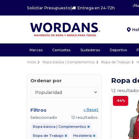
¡N
Solicitar Presupuesto
|
Entrega en 24-72h
Ho
Marcas
Camisetas
Sudaderas
Deportivo
P
Inicio
Ropa básica | Complementos
Ropa de Trabajo
H
Ropa d
Ordenar por
12 resultado
-64%
Filtros
« Reset
Seleccionado
12 resultados.
Ropa básica | Complementos
Ropa de Trabajo
Hostelería