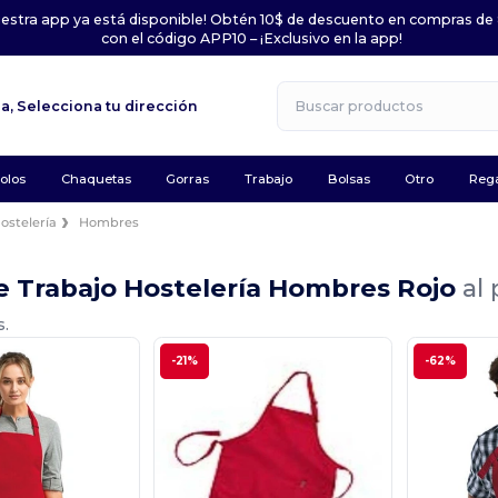
uestra app ya está disponible! Obtén 10$ de descuento en compras de
con el código APP10 – ¡Exclusivo en la app!
la,
Selecciona tu dirección
olos
Chaquetas
Gorras
Trabajo
Bolsas
Otro
Rega
ostelería
Hombres
e Trabajo Hostelería Hombres Rojo
al
s.
-21%
-62%