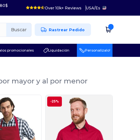
 80$
Over 10k+ Reviews
USA
/
Es
Buscar
Rastrear Pedido
los promocionales
Liquidación
¡Personalízalo!
 por mayor y al por menor
-25%