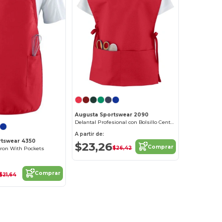
Augusta Sportswear 2090
Delantal Profesional con Bolsillo Central
A partir de:
rtswear 4350
$23,26
Comprar
$26,42
pron With Pockets
Comprar
$21,64