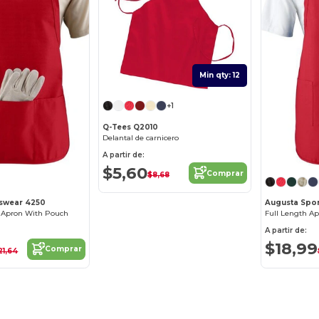
Min qty: 12
+1
Q-Tees Q2010
Delantal de carnicero
A partir de:
$5,60
Comprar
$8,68
tswear 4250
Augusta Spo
 Apron With Pouch
Full Length A
A partir de:
$18,99
Comprar
21,64