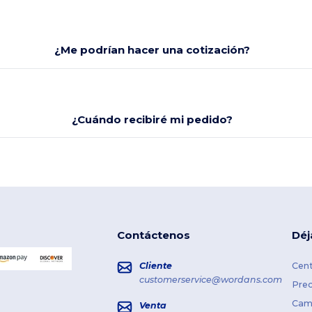
¿Me podrían hacer una cotización?
¿Cuándo recibiré mi pedido?
Contáctenos
Déj
Cliente
Cent
customerservice@wordans.com
Prec
Cami
Venta