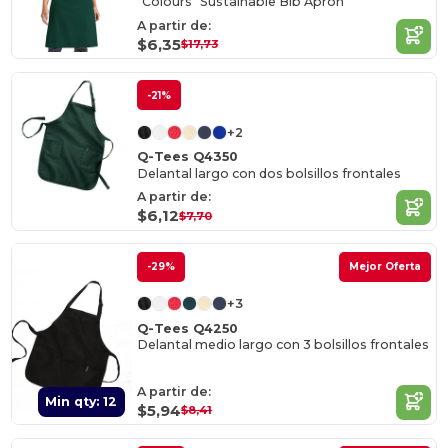
"Colours" Sustainable Bib Apron
A partir de:
$6,35
$17,73
-21%
+2
Q-Tees Q4350
Delantal largo con dos bolsillos frontales
A partir de:
$6,12
$7,70
-29%
Mejor Oferta
+3
Q-Tees Q4250
Delantal medio largo con 3 bolsillos frontales
A partir de:
Min qty: 12
$5,94
$8,41