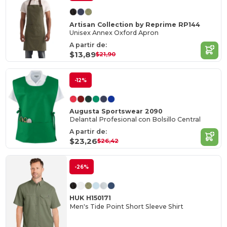
Artisan Collection by Reprime RP144
Unisex Annex Oxford Apron
A partir de:
$13,89
$21,90
-12%
Augusta Sportswear 2090
Delantal Profesional con Bolsillo Central
A partir de:
$23,26
$26,42
-26%
HUK H150171
Men's Tide Point Short Sleeve Shirt