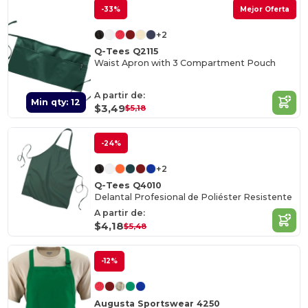
-33%
Mejor Oferta
+2
Q-Tees Q2115
Waist Apron with 3 Compartment Pouch
A partir de:
Min qty: 12
$3,49
$5,18
-24%
+2
Q-Tees Q4010
Delantal Profesional de Poliéster Resistente
A partir de:
$4,18
$5,48
-12%
Augusta Sportswear 4250