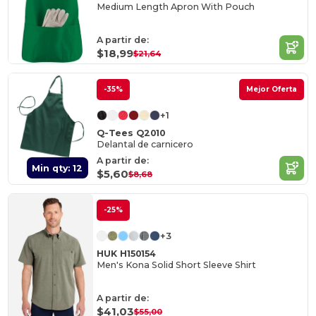
Medium Length Apron With Pouch
A partir de:
$18,99
$21,64
-35%
Mejor Oferta
+1
Q-Tees Q2010
Delantal de carnicero
A partir de:
Min qty: 12
$5,60
$8,68
-25%
+3
HUK H150154
Men's Kona Solid Short Sleeve Shirt
A partir de:
$41,03
$55,00