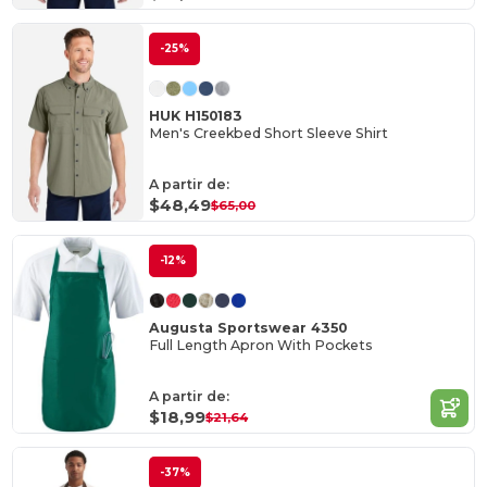
-25%
HUK H150183
Men's Creekbed Short Sleeve Shirt
A partir de:
$48,49
$65,00
-12%
Augusta Sportswear 4350
Full Length Apron With Pockets
A partir de:
$18,99
$21,64
-37%