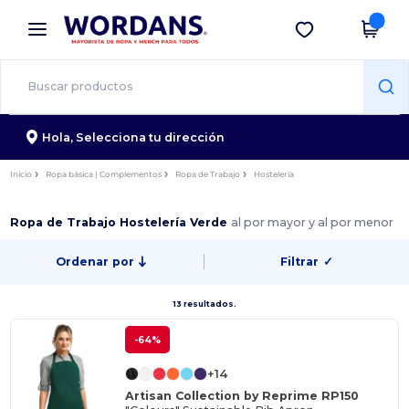
×
App de Wordans
Descargar app
¡Mejores precios en app!
Hola,
Selecciona tu dirección
Inicio
Ropa básica | Complementos
Ropa de Trabajo
Hostelería
Ropa de Trabajo Hostelería Verde
al por mayor y al por menor
Ordenar por
Filtrar
✓
13 resultados.
-64%
+14
Artisan Collection by Reprime RP150