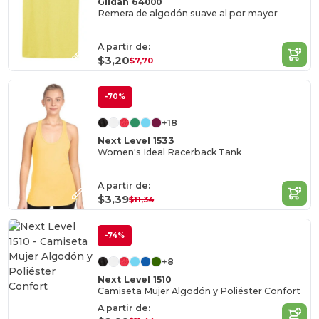
Gildan 64000
Remera de algodón suave al por mayor
A partir de:
$3,20
$7,70
-70%
+18
Next Level 1533
Women's Ideal Racerback Tank
A partir de:
$3,39
$11,34
-74%
+8
Next Level 1510
Camiseta Mujer Algodón y Poliéster Confort
A partir de: