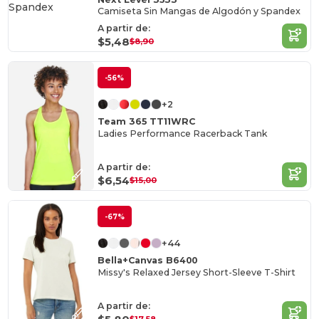
Camiseta Sin Mangas de Algodón y Spandex
A partir de:
$5,48
$8,90
-56%
+2
Team 365 TT11WRC
Ladies Performance Racerback Tank
A partir de:
$6,54
$15,00
-67%
+44
Bella+Canvas B6400
Missy's Relaxed Jersey Short-Sleeve T-Shirt
A partir de: