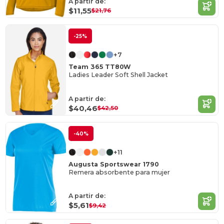
A partir de:
$11,55
$21,76
-25%
+7
Team 365 TT80W
Ladies Leader Soft Shell Jacket
A partir de:
$40,46
$42,50
-40%
+11
Augusta Sportswear 1790
Remera absorbente para mujer
A partir de:
$5,61
$9,42