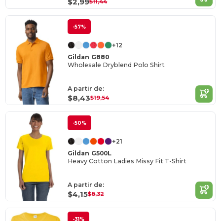
$2,99
$11,44
-57%
+12
Gildan G880
Wholesale Dryblend Polo Shirt
A partir de:
$8,43
$19,54
-50%
+21
Gildan G500L
Heavy Cotton Ladies Missy Fit T-Shirt
A partir de:
$4,15
$8,32
-31%