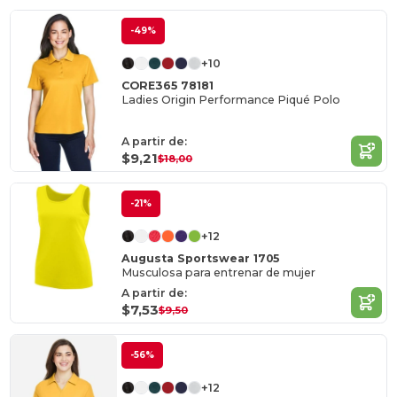
-49%
+10
CORE365 78181
Ladies Origin Performance Piqué Polo
A partir de:
$9,21
$18,00
-21%
+12
Augusta Sportswear 1705
Musculosa para entrenar de mujer
A partir de:
$7,53
$9,50
-56%
+12