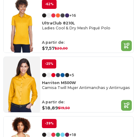
-62%
+16
UltraClub 8210L
Ladies Cool & Dry Mesh Piqué Polo
A partir de:
$7,57
$20,00
-25%
+5
Harriton M500W
Camisa Twill Mujer Antimanchas y Antirrugas
A partir de:
$18,89
$19,50
-39%
+18