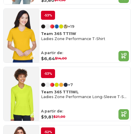
$5,80
$17,58
-53%
+19
Team 365 TT11W
Ladies Zone Performance T-Shirt
A partir de:
$6,64
$14,00
-53%
+7
Team 365 TT11WL
Ladies Zone Performance Long-Sleeve T-Shirt
A partir de:
$9,81
$21,00
-52%