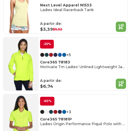
Next Level Apparel N1533
Ladies Ideal Racerback Tank
A partir de:
$3,39
$5,52
-25%
+5
Core365 78183
Motivate Tm Ladies' Unlined Lightweight Jacket
A partir de:
$6,74
-60%
+3
Core365 78181P
Ladies Origin Performance Piqué Polo with Pocket