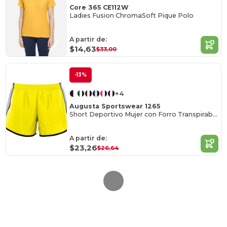
Core 365 CE112W
Ladies Fusion ChromaSoft Pique Polo
A partir de:
$14,63
$33,00
-13%
+4
Augusta Sportswear 1265
Short Deportivo Mujer con Forro Transpirable
A partir de:
$23,26
$26,64