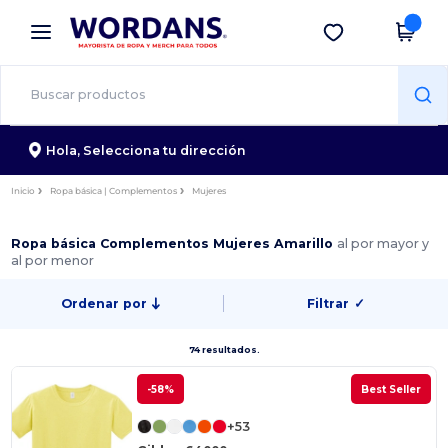
×
App de Wordans
Descargar app
¡Mejores precios en app!
Hola,
Selecciona tu dirección
Inicio
Ropa básica | Complementos
Mujeres
Ropa básica Complementos Mujeres Amarillo
al por mayor y
al por menor
Ordenar por
Filtrar
✓
74 resultados.
-58%
Best Seller
+53