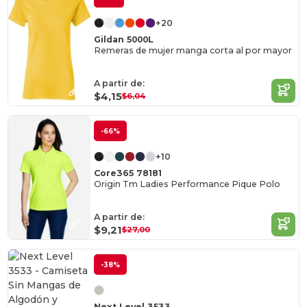
+20
Gildan 5000L
Remeras de mujer manga corta al por mayor
A partir de:
$4,15
$6,04
-66%
+10
Core365 78181
Origin Tm Ladies Performance Pique Polo
A partir de:
$9,21
$27,00
-38%
Next Level 3533