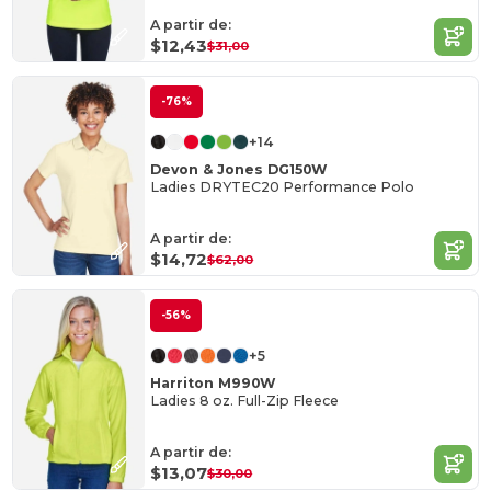
A partir de:
$12,43
$31,00
-76%
+14
Devon & Jones DG150W
Ladies DRYTEC20 Performance Polo
A partir de:
$14,72
$62,00
-56%
+5
Harriton M990W
Ladies 8 oz. Full-Zip Fleece
A partir de:
$13,07
$30,00