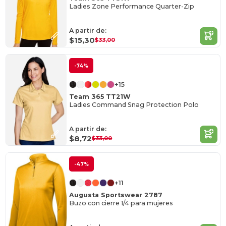
Ladies Zone Performance Quarter-Zip
A partir de:
$15,30
$33,00
-74%
+15
Team 365 TT21W
Ladies Command Snag Protection Polo
A partir de:
$8,72
$33,00
-47%
+11
Augusta Sportswear 2787
Buzo con cierre 1/4 para mujeres