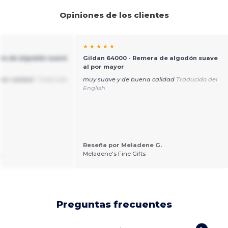
Opiniones de los clientes
★ ★ ★ ★ ★
ra de algodón suave
Gildan 64000 - Remera de algodón suave
al por mayor
ran calidad.
Traducido
muy suave y de buena calidad
Traducido del
English
Reseña por Meladene G.
.
Meladene's Fine Gifts
Preguntas frecuentes