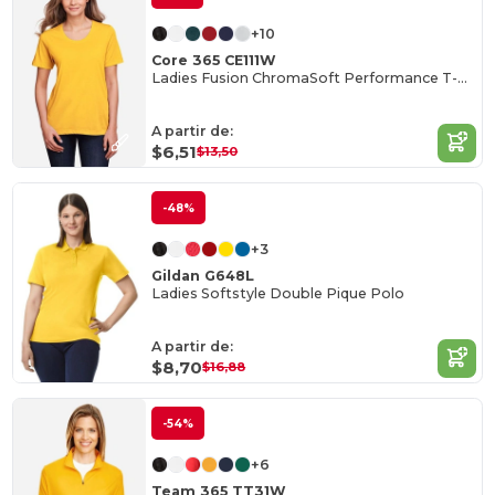
+10
Core 365 CE111W
Ladies Fusion ChromaSoft Performance T-Shirt
A partir de:
$6,51
$13,50
-48%
+3
Gildan G648L
Ladies Softstyle Double Pique Polo
A partir de:
$8,70
$16,88
-54%
+6
Team 365 TT31W