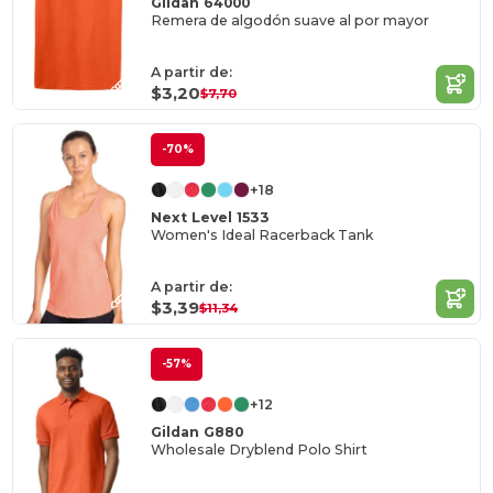
Gildan 64000
Remera de algodón suave al por mayor
A partir de:
$3,20
$7,70
-70%
+18
Next Level 1533
Women's Ideal Racerback Tank
A partir de:
$3,39
$11,34
-57%
+12
Gildan G880
Wholesale Dryblend Polo Shirt