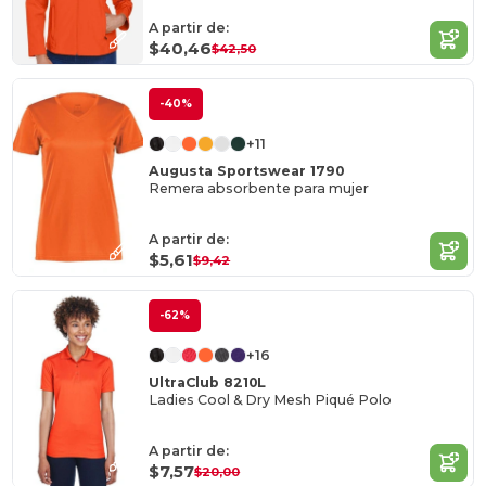
A partir de:
$40,46
$42,50
-40%
+11
Augusta Sportswear 1790
Remera absorbente para mujer
A partir de:
$5,61
$9,42
-62%
+16
UltraClub 8210L
Ladies Cool & Dry Mesh Piqué Polo
A partir de:
$7,57
$20,00