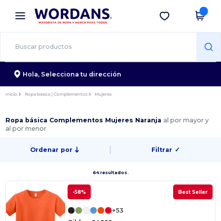
×
App de Wordans
Descargar app
¡Mejores precios en app!
Hola,
Selecciona tu dirección
Inicio
Ropa básica | Complementos
Mujeres
Ropa básica Complementos Mujeres Naranja
al por mayor y
al por menor
Ordenar por
Filtrar
✓
64 resultados.
-58%
Best Seller
+53