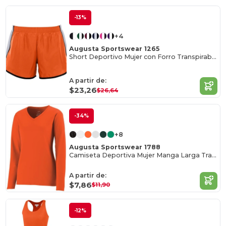
-13%
+4
Augusta Sportswear 1265
Short Deportivo Mujer con Forro Transpirable
A partir de:
$23,26
$26,64
-34%
+8
Augusta Sportswear 1788
Camiseta Deportiva Mujer Manga Larga Transpirable
A partir de:
$7,86
$11,90
-12%