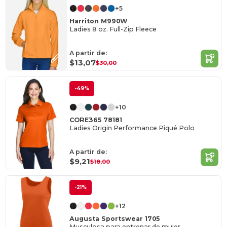
+5
Harriton M990W
Ladies 8 oz. Full-Zip Fleece
A partir de:
$13,07
$30,00
-49%
+10
CORE365 78181
Ladies Origin Performance Piqué Polo
A partir de:
$9,21
$18,00
-21%
+12
Augusta Sportswear 1705
Musculosa para entrenar de mujer