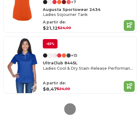
+7
Augusta Sportswear 2434
Ladies Sojourner Tank
A partir de:
$21,12
$24,00
-65%
+15
UltraClub 8445L
Ladies Cool & Dry Stain-Release Performance Polo
A partir de:
$8,47
$24,00