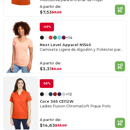
A partir de:
$7,53
$9,50
-49%
+14
Next Level Apparel N1540
Camiseta Ligera de Algodón y Poliéster para Mujer
A partir de:
$3,31
$6,44
-56%
+12
Core 365 CE112W
Ladies Fusion ChromaSoft Pique Polo
A partir de:
$14,63
$33,00