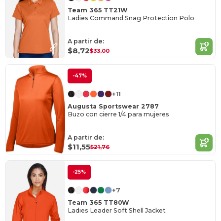
Team 365 TT21W
Ladies Command Snag Protection Polo
A partir de:
$8,72
$33,00
-47%
+11
Augusta Sportswear 2787
Buzo con cierre 1/4 para mujeres
A partir de:
$11,55
$21,76
-25%
+7
Team 365 TT80W
Ladies Leader Soft Shell Jacket