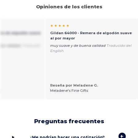
Opiniones de los clientes
★ ★ ★ ★ ★
ra de algodón suave
Gildan 64000 - Remera de algodón suave
al por mayor
ran calidad.
Traducido
muy suave y de buena calidad
Traducido del
English
Reseña por Meladene G.
.
Meladene's Fine Gifts
Preguntas frecuentes
¿Me podrían hacer una cotización?