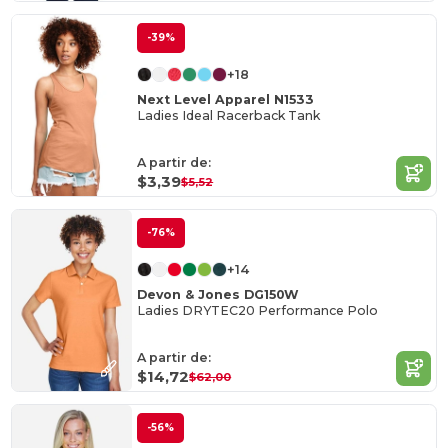
-39%
+18
Next Level Apparel N1533
Ladies Ideal Racerback Tank
A partir de:
$3,39
$5,52
-76%
+14
Devon & Jones DG150W
Ladies DRYTEC20 Performance Polo
A partir de:
$14,72
$62,00
-56%