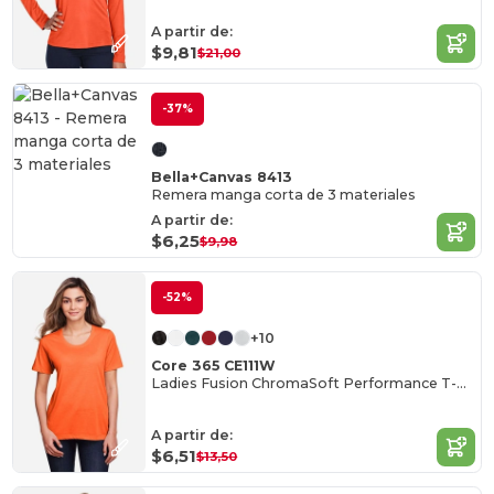
A partir de:
$9,81
$21,00
-37%
Bella+Canvas 8413
Remera manga corta de 3 materiales
A partir de:
$6,25
$9,98
-52%
+10
Core 365 CE111W
Ladies Fusion ChromaSoft Performance T-Shirt
A partir de:
$6,51
$13,50