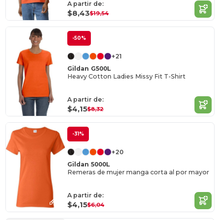
A partir de:
$8,43
$19,54
-50%
+21
Gildan G500L
Heavy Cotton Ladies Missy Fit T-Shirt
A partir de:
$4,15
$8,32
-31%
+20
Gildan 5000L
Remeras de mujer manga corta al por mayor
A partir de:
$4,15
$6,04