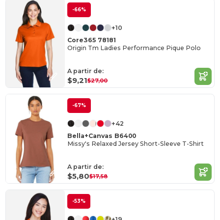
-66%
+10
Core365 78181
Origin Tm Ladies Performance Pique Polo
A partir de:
$9,21
$27,00
-67%
+42
Bella+Canvas B6400
Missy's Relaxed Jersey Short-Sleeve T-Shirt
A partir de:
$5,80
$17,58
-53%
+19