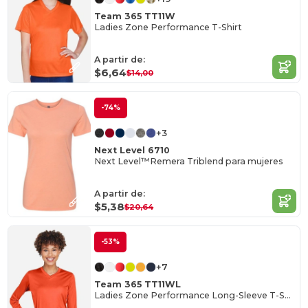
Team 365 TT11W
Ladies Zone Performance T-Shirt
A partir de:
$6,64
$14,00
-74%
+3
Next Level 6710
Next Level™Remera Triblend para mujeres
A partir de:
$5,38
$20,64
-53%
+7
Team 365 TT11WL
Ladies Zone Performance Long-Sleeve T-Shirt