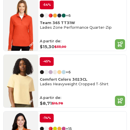
-54%
+6
Team 365 TT31W
Ladies Zone Performance Quarter-Zip
A partir de:
$15,30
$33,00
-45%
+6
Comfort Colors 3023CL
Ladies Heavyweight Cropped T-Shirt
A partir de:
$8,71
$15,78
-74%
+15