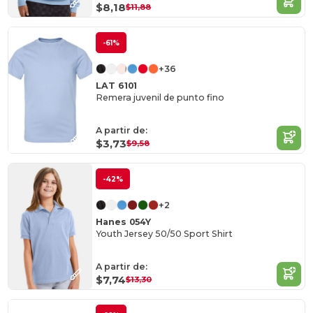
$8,18
$11,88
-61%
+36
LAT 6101
Remera juvenil de punto fino
A partir de:
$3,73
$9,58
-42%
+2
Hanes 054Y
Youth Jersey 50/50 Sport Shirt
A partir de:
$7,74
$13,30