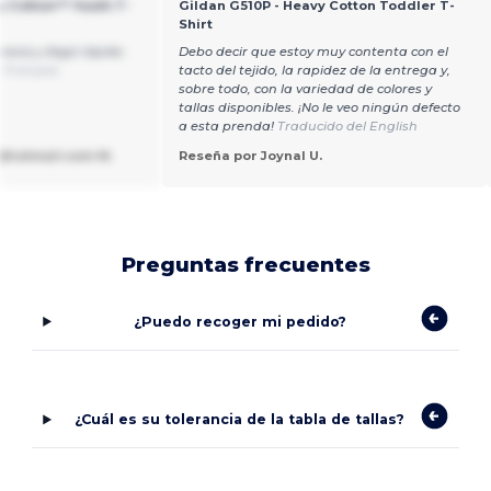
y Cotton™ Youth T-
Gildan G510P - Heavy Cotton Toddler T-
Shirt
ecio y llegó rápido.
Debo decir que estoy muy contenta con el
 Français
tacto del tejido, la rapidez de la entrega y,
sobre todo, con la variedad de colores y
tallas disponibles. ¡No le veo ningún defecto
a esta prenda!
Traducido del English
@hotmail.com M.
Reseña por Joynal U.
Preguntas frecuentes
¿Puedo recoger mi pedido?
¿Cuál es su tolerancia de la tabla de tallas?