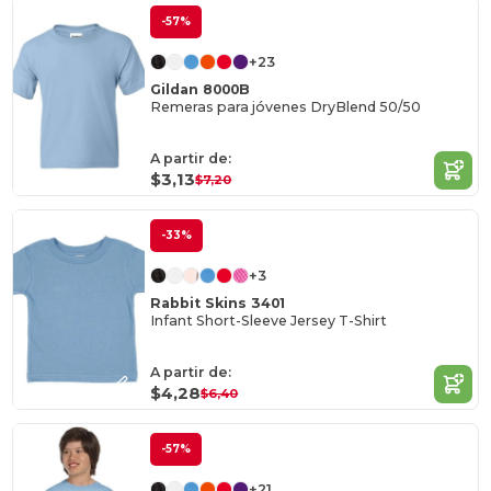
-57%
+23
Gildan 8000B
Remeras para jóvenes DryBlend 50/50
A partir de:
$3,13
$7,20
-33%
+3
Rabbit Skins 3401
Infant Short-Sleeve Jersey T-Shirt
A partir de:
$4,28
$6,40
-57%
+21