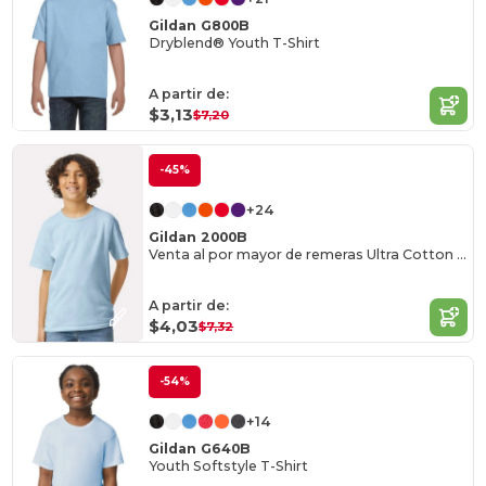
Gildan G800B
Dryblend® Youth T-Shirt
A partir de:
$3,13
$7,20
-45%
+24
Gildan 2000B
Venta al por mayor de remeras Ultra Cotton para niños
A partir de:
$4,03
$7,32
-54%
+14
Gildan G640B
Youth Softstyle T-Shirt