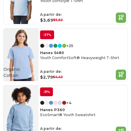
Youth Softstyle T-Shirt
A partir de:
$3,69
$5,62
-37%
+25
Hanes 5480
Youth ComfortSoft® Heavyweight T-Shirt
Organic
A partir de:
Cotton
$2,79
$4,42
-31%
+4
Hanes P360
EcoSmart® Youth Sweatshirt
A partir de: