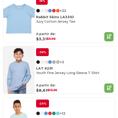
-16%
+22
Rabbit Skins LA330J
Juvy Cotton Jersey Tee
A partir de:
$3,31
$3,96
-36%
+2
LAT 6201
Youth Fine Jersey Long Sleeve T-Shirt
A partir de:
$8,61
$13,36
-24%
+12