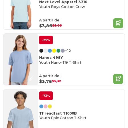
Next Level Apparel 3310
Youth Boys Cotton Crew
A partir de:
$3,86
$5,06
-29%
+12
Hanes 498Y
Youth Nano-T® T-Shirt
A partir de:
$3,78
$5,32
-73%
Threadfast T1000B
Youth Epic Cotton T-Shirt