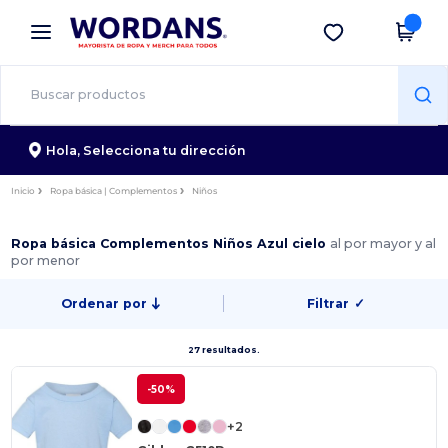
×
App de Wordans
Descargar app
¡Mejores precios en app!
Hola,
Selecciona tu dirección
Inicio
Ropa básica | Complementos
Niños
Ropa básica Complementos Niños Azul cielo
al por mayor y al
por menor
Ordenar por
Filtrar
✓
27 resultados.
-50%
+2