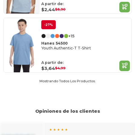
A partir de:
$2,44
$8,90
-27%
+15
Hanes 54500
Youth Authentic-T T-Shirt
A partir de:
$3,64
$4,99
Mostrando Todos Los Productos.
Opiniones de los clientes
★ ★ ★ ★ ★