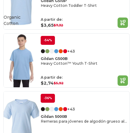
Gildan G510P
Heavy Cotton Toddler T-Shirt
Organic
A partir de:
Cotton
$3,65
$7,32
-54%
+43
Gildan G500B
Heavy Cotton™ Youth T-Shirt
A partir de:
$2,74
$5,92
-36%
+43
Gildan 5000B
Remeras para jóvenes de algodón grueso al por mayor