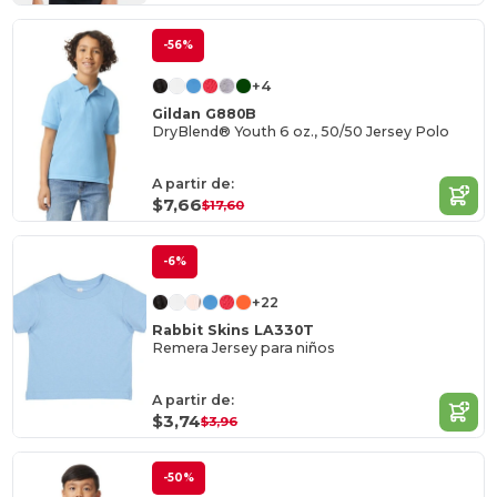
-56%
+4
Gildan G880B
DryBlend® Youth 6 oz., 50/50 Jersey Polo
A partir de:
$7,66
$17,60
-6%
+22
Rabbit Skins LA330T
Remera Jersey para niños
A partir de:
$3,74
$3,96
-50%