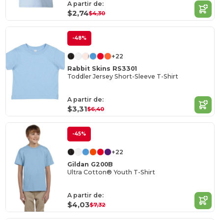
A partir de:
$2,74
$4,30
-48%
+22
Rabbit Skins RS3301
Toddler Jersey Short-Sleeve T-Shirt
A partir de:
$3,31
$6,40
-45%
+22
Gildan G200B
Ultra Cotton® Youth T-Shirt
A partir de:
$4,03
$7,32