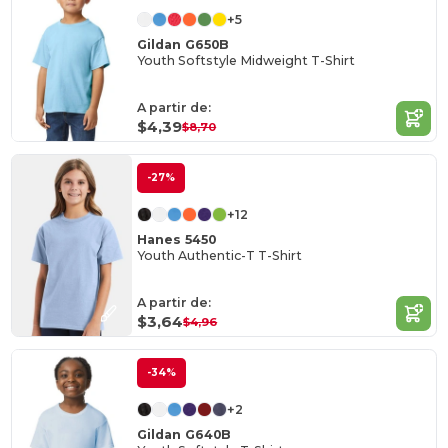
+5
Gildan G650B
Youth Softstyle Midweight T-Shirt
A partir de:
$4,39
$8,70
-27%
+12
Hanes 5450
Youth Authentic-T T-Shirt
A partir de:
$3,64
$4,96
-34%
+2
Gildan G640B