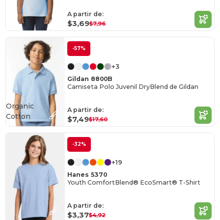
A partir de:
$3,69
$7,96
-57%
+3
Gildan 8800B
Camiseta Polo Juvenil DryBlend de Gildan
Organic
A partir de:
Cotton
$7,49
$17,60
-32%
+19
Hanes 5370
Youth ComfortBlend® EcoSmart® T-Shirt
A partir de:
$3,37
$4,92