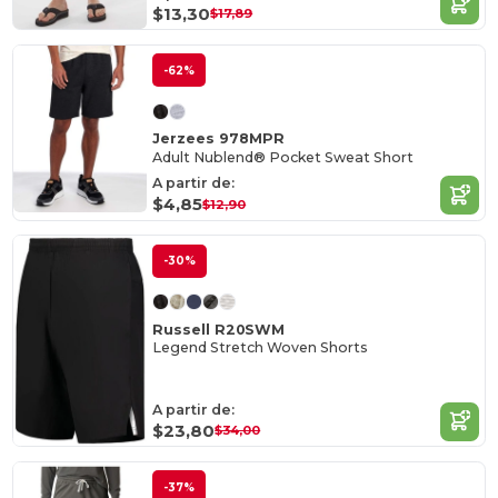
$13,30
$17,89
-62%
Jerzees 978MPR
Adult Nublend® Pocket Sweat Short
A partir de:
$4,85
$12,90
-30%
Russell R20SWM
Legend Stretch Woven Shorts
A partir de:
$23,80
$34,00
-37%