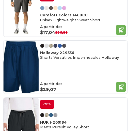
Comfort Colors 1468CC
Unisex Lightweight Sweat Short
A partir de:
$17,04
$26,88
Holloway 229556
Shorts Versátiles Impermeables Holloway
A partir de:
$29,07
-28%
HUK H200184
Men's Pursuit Volley Short