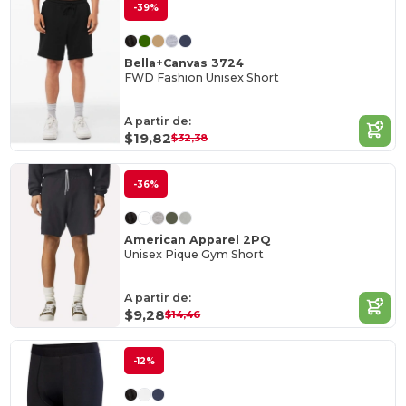
-39%
Bella+Canvas 3724
FWD Fashion Unisex Short
A partir de:
$19,82
$32,38
-36%
American Apparel 2PQ
Unisex Pique Gym Short
A partir de:
$9,28
$14,46
-12%