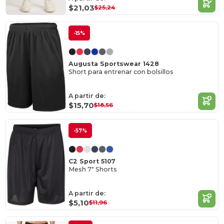
$21,03
$25,24
-15%
Augusta Sportswear 1428
Short para entrenar con bolsillos
A partir de:
$15,70
$18,56
-57%
C2 Sport 5107
Mesh 7" Shorts
A partir de:
$5,10
$11,96