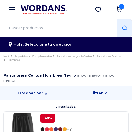
×
App de Wordans
Descargar app
¡Mejores precios en app!
Hola,
Selecciona tu dirección
Inicio
Ropa básica | Complementos
Pantalones Largos & Cortos
Pantalones Cortos
Hombres
Pantalones Cortos Hombres Negro
al por mayor y al por
menor
Ordenar por
Filtrar
✓
21 resultados.
-48%
+7