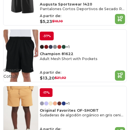
Augusta Sportswear 1420
Pantalones Cortos Deportivos de Secado Rápido
A partir de:
$5,23
$10,10
-37%
+1
Champion 81622
Adult Mesh Short with Pockets
Organic
A partir de:
Cotton
$13,20
$21,02
-17%
+1
Original Favorites OF-SHORT
Sudaderas de algodón orgánico en gris ceniza
A partir de: