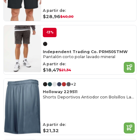
A partir de:
$28,96
$40,00
-13%
Independent Trading Co. PRM50STMW
Pantalón corto polar lavado mineral
A partir de:
$18,47
$21,34
+2
Holloway 229511
Shorts Deportivos Antiodor con Bolsillos Laterales
A partir de:
$21,32