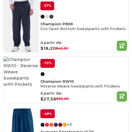
-57%
Champion P800
Eco Open Bottom Sweatpants with Pockets
A partir de:
$18,20
$42,50
-70%
Champion RW10
Reverse Weave Sweatpants with Pockets
A partir de:
$27,38
$92,00
-48%
+7
Augusta Sportswear 1420