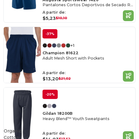
Pantalones Cortos Deportivos de Secado Rápido
A partir de:
$5,23
$10,10
-37%
+1
Champion 81622
Adult Mesh Short with Pockets
A partir de:
$13,20
$21,02
-20%
Gildan 18200B
Heavy Blend™ Youth Sweatpants
Organic
A partir de:
Cotton