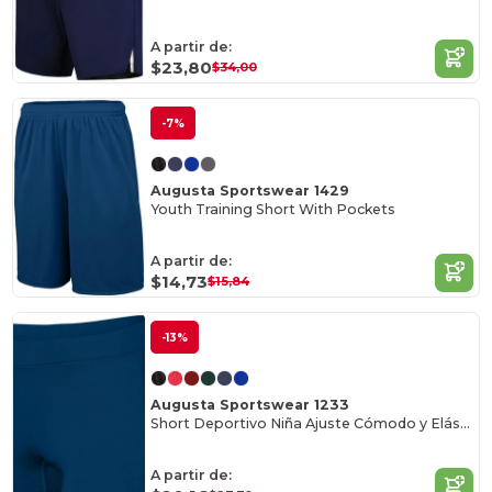
A partir de:
$23,80
$34,00
-7%
Augusta Sportswear 1429
Youth Training Short With Pockets
A partir de:
$14,73
$15,84
-13%
Augusta Sportswear 1233
Short Deportivo Niña Ajuste Cómodo y Elástico
A partir de: