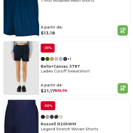
7 Inch Modified Mesh Shorts
A partir de:
$13,18
-35%
+1
Bella+Canvas 3787
Ladies Cutoff Sweatshort
A partir de:
$21,17
$32,76
-30%
Russell R20SWM
Legend Stretch Woven Shorts