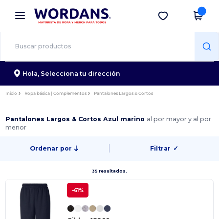
×
App de Wordans
Descargar app
¡Mejores precios en app!
Hola,
Selecciona tu dirección
Inicio
Ropa básica | Complementos
Pantalones Largos & Cortos
Pantalones Largos & Cortos Azul marino
al por mayor y al por
menor
Ordenar por
Filtrar
✓
35 resultados.
-61%