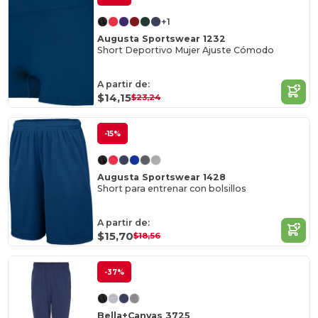
+1
Augusta Sportswear 1232
Short Deportivo Mujer Ajuste Cómodo
A partir de:
$14,15
$23,24
-15%
Augusta Sportswear 1428
Short para entrenar con bolsillos
A partir de:
$15,70
$18,56
-37%
Bella+Canvas 3725