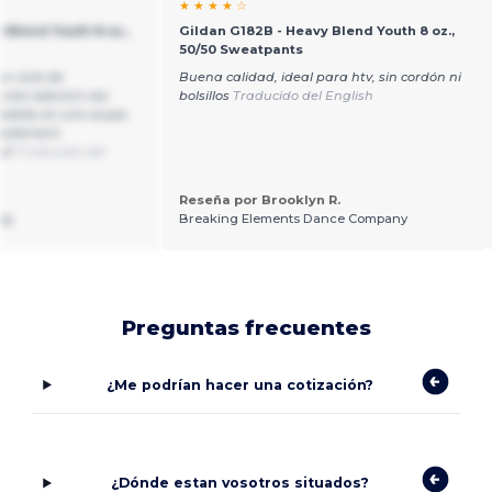
★ ★ ★ ★ ☆
 Blend Youth 8 oz.,
Gildan G182B - Heavy Blend Youth 8 oz.,
50/50 Sweatpants
'un club de
Buena calidad, ideal para htv, sin cordón ni
eunes adorent ces
bolsillos
Traducido del English
rtables et une coupe
 facilement
ci!
Traducido del
Reseña por Brooklyn R.
ng
Breaking Elements Dance Company
Preguntas frecuentes
¿Me podrían hacer una cotización?
¿Dónde estan vosotros situados?