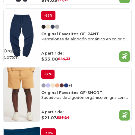
$14,03
$17,52
-25%
Original Favorites OF-PANT
Pantalones de algodón orgánico en color ceniza Heather
Organic
A partir de:
Cotton
$33,08
$44,33
-17%
+1
Original Favorites OF-SHORT
Sudaderas de algodón orgánico en gris ceniza
A partir de:
$21,03
$25,24
-39%