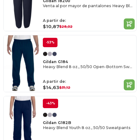
Gildan 18200
Venta al por mayor de pantalones Heavy Blend
A partir de:
$10,87
$28,02
-53%
Gildan G184
Heavy Blend 8 oz., 50/50 Open-Bottom Sweatpants
A partir de:
$14,63
$31,12
-43%
Gildan G182B
Heavy Blend Youth 8 oz., 50/50 Sweatpants