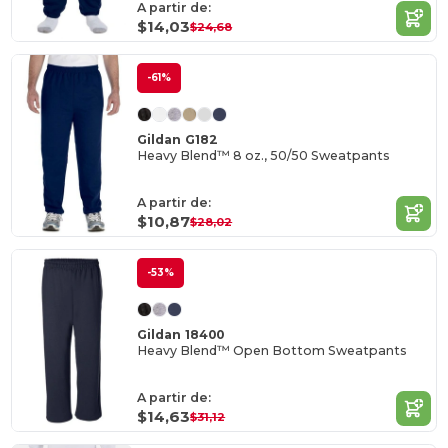
A partir de:
$14,03
$24,68
-61%
Gildan G182
Heavy Blend™ 8 oz., 50/50 Sweatpants
A partir de:
$10,87
$28,02
-53%
Gildan 18400
Heavy Blend™ Open Bottom Sweatpants
A partir de:
$14,63
$31,12