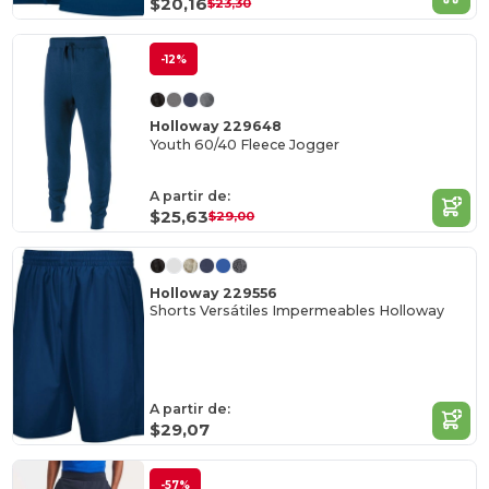
$20,16
$23,30
-12%
Holloway 229648
Youth 60/40 Fleece Jogger
A partir de:
$25,63
$29,00
Holloway 229556
Shorts Versátiles Impermeables Holloway
A partir de:
$29,07
-57%