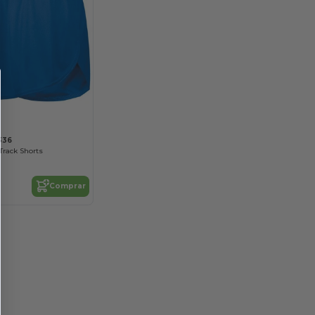
336
Track Shorts
Comprar