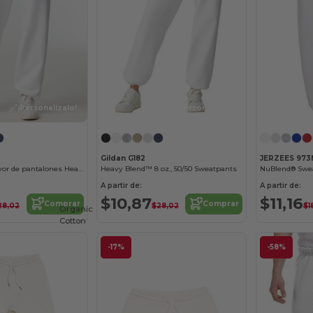
¡Personalízalo!
¡Personalízalo!
Gildan G182
JERZEES 97
Venta al por mayor de pantalones Heavy Blend
Heavy Blend™ 8 oz., 50/50 Sweatpants
NuBlend® Swe
A partir de:
A partir de:
$10,87
$11,16
Comprar
Comprar
28,02
$28,02
$1
Organic
Cotton
-17%
-58%