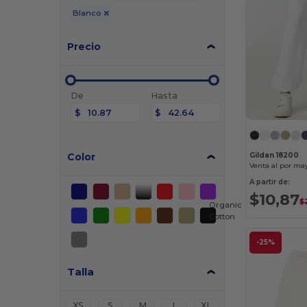
Blanco
Precio
De
Hasta
$
$
Color
Gildan 18200
A partir de:
$10,87
$
Organic
Cotton
-25%
Talla
XS
S
M
L
XL