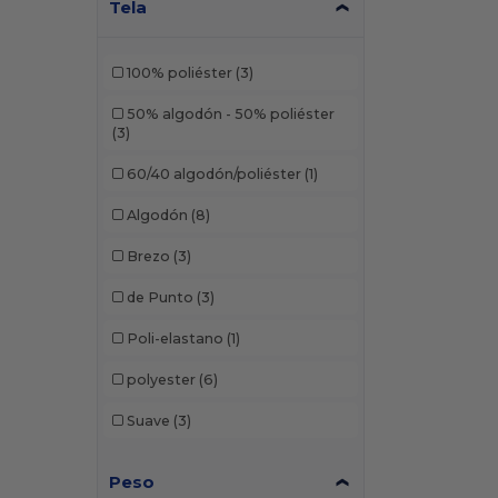
Tela
100% poliéster
(3)
50% algodón - 50% poliéster
(3)
60/40 algodón/poliéster
(1)
Algodón
(8)
Brezo
(3)
de Punto
(3)
Poli-elastano
(1)
polyester
(6)
Suave
(3)
Peso