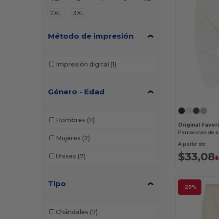
2XL
3XL
Método de impresión
Impresión digital
(1)
Género - Edad
Hombres
(11)
Original Favo
Mujeres
(2)
A partir de:
$33,08
Unisex
(7)
$
Tipo
-29%
Chándales
(7)