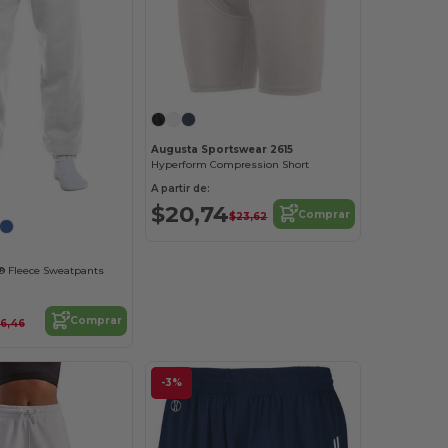
Augusta Sportswear 2615
Hyperform Compression Short
A partir de:
$20,74
Comprar
$23,62
® Fleece Sweatpants
Comprar
6,46
-3%