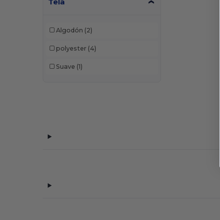
Tela
Algodón
(2)
polyester
(4)
Suave
(1)