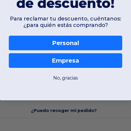
de descuento!
Para reclamar tu descuento, cuéntanos:
¿para quién estás comprando?
Personal
Empresa
Preguntas frecuentes
No, gracias
¿Cuándo recibiré mi pedido?
¿Puedo recoger mi pedido?