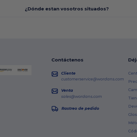
¿Dónde estan vosotros situados?
Contáctenos
Déj
Cliente
Cent
customerservice@wordans.com
Prec
Cami
Venta
sales@wordans.com
Tien
Dev
Rastreo de pedido
Glos
Mét
Cód