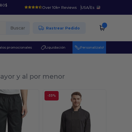
 80$
Over 10k+ Reviews
USA
/
Es
Buscar
Rastrear Pedido
los promocionales
Liquidación
¡Personalízalo!
mayor y al por menor
-33%