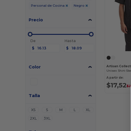
Personal de Cocina
Negro
Precio
De
Hasta
$
$
Color
A partir de:
$17,52
$2
Talla
XS
S
M
L
XL
2XL
3XL