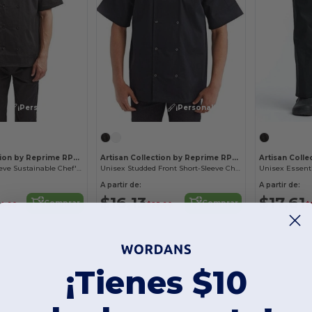
¡Personalízalo!
¡Personalízalo!
Artisan Collection by Reprime RP656
Artisan Collection by Reprime RP664
Unisex Shirt-Sleeve Sustainable Chef's Jacket
Unisex Studded Front Short-Sleeve Chef's Coat
Unisex Essenti
A partir de:
A partir de:
$16,13
$17,61
Comprar
Comprar
4,90
$25,90
$
¡Tienes $10