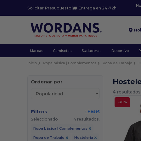
¡N
Solicitar Presupuesto
|
Entrega en 24-72h
Ho
Marcas
Camisetas
Sudaderas
Deportivo
P
Inicio
Ropa básica | Complementos
Ropa de Trabajo
H
Hostele
Ordenar por
4 resultados
-30%
Filtros
« Reset
Seleccionado
4 resultados.
Ropa básica | Complementos
Ropa de Trabajo
Hostelería