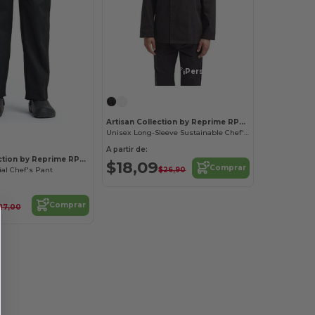
¡Personalízalo!
Artisan Collection by Reprime RP657
Unisex Long-Sleeve Sustainable Chef's Jacket
A partir de:
Artisan Collection by Reprime RP553
$18,09
Comprar
$26,90
al Chef's Pant
Comprar
27,00