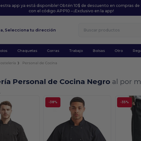
uestra app ya está disponible! Obtén 10$ de descuento en compras de
con el código APP10 – ¡Exclusivo en la app!
la,
Selecciona tu dirección
olos
Chaquetas
Gorras
Trabajo
Bolsas
Otro
Rega
ostelería
Personal de Cocina
ría Personal de Cocina Negro
al por 
.
-38%
-35%