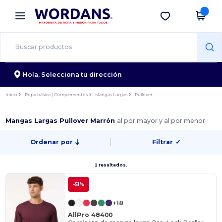
×
App de Wordans
Descargar app
¡Mejores precios en app!
Hola,
Selecciona tu dirección
Inicio
Ropa básica | Complementos
Mangas Largas
Pullover
Mangas Largas Pullover Marrón
al por mayor y al por menor
Ordenar por
Filtrar
✓
2 resultados.
-51%
+18
AllPro 48400