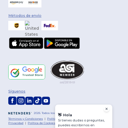
Métodos de envío
Síguenos
2026. Todos los derechos reservados
👋
Hola
Términos y Condiciones
|
Política de personalización
|
Política de
Si tienes dudas o preguntas,
Privacidad
|
Política de Cookies
|
Mapa del sitio
puedes escribirnos en