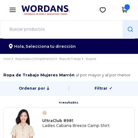
×
App de Wordans
Descargar app
¡Mejores precios en app!
Hola,
Selecciona tu dirección
Inicio
Ropa básica | Complementos
Ropa de Trabajo
Mujeres
Ropa de Trabajo Mujeres Marrón
al por mayor y al por menor
Ordenar por
Filtrar
✓
4 resultados.
UltraClub 8981
Ladies Cabana Breeze Camp Shirt