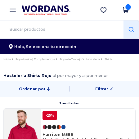
×
App de Wordans
Descargar app
¡Mejores precios en app!
Hola,
Selecciona tu dirección
Inicio
Ropa básica | Complementos
Ropa de Trabajo
Hostelería
Shirts
Hostelería Shirts Rojo
al por mayor y al por menor
Ordenar por
Filtrar
✓
3 resultados.
-25%
Harriton M586