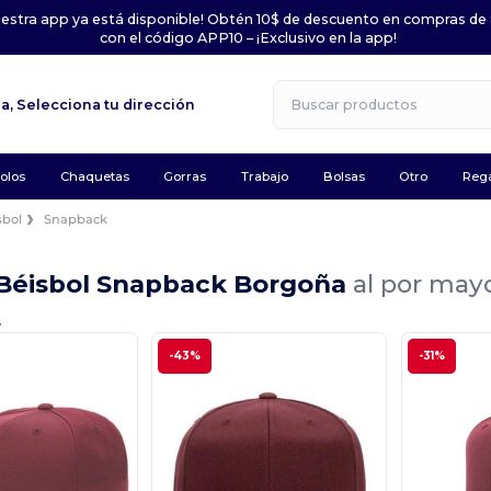
uestra app ya está disponible! Obtén 10$ de descuento en compras de
con el código APP10 – ¡Exclusivo en la app!
la,
Selecciona tu dirección
olos
Chaquetas
Gorras
Trabajo
Bolsas
Otro
Rega
sbol
Snapback
 Béisbol Snapback Borgoña
al por may
.
-43%
-31%