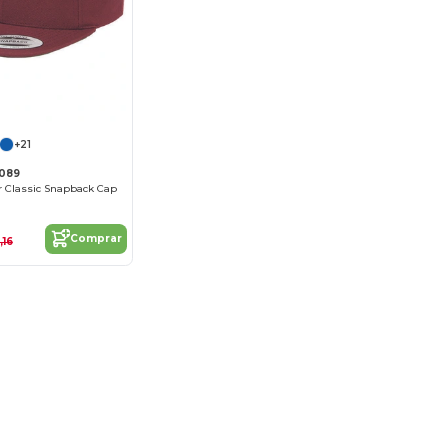
+21
6089
or Classic Snapback Cap
Comprar
,16