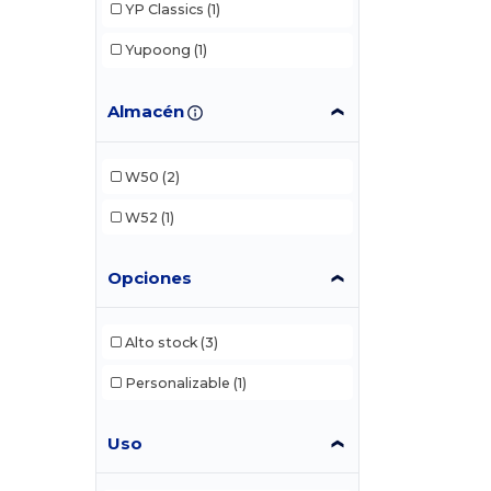
YP Classics
(1)
Yupoong
(1)
Almacén
W50
(2)
W52
(1)
Opciones
Alto stock
(3)
Personalizable
(1)
Uso