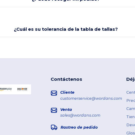
¿Cuál es su tolerancia de la tabla de tallas?
Contáctenos
Déj
Cliente
Cent
customerservice@wordans.com
Prec
Cami
Venta
sales@wordans.com
Tien
Dev
Rastreo de pedido
Glos