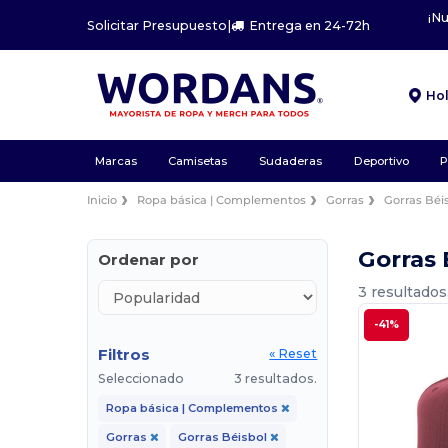
¡N
Solicitar Presupuesto
|
Entrega en 24-72h
Ho
Marcas
Camisetas
Sudaderas
Deportivo
P
Inicio
Ropa básica | Complementos
Gorras
Gorras Béi
Gorras
Ordenar por
3 resultados
-41%
Filtros
« Reset
Seleccionado
3 resultados.
Ropa básica | Complementos
Gorras
Gorras Béisbol