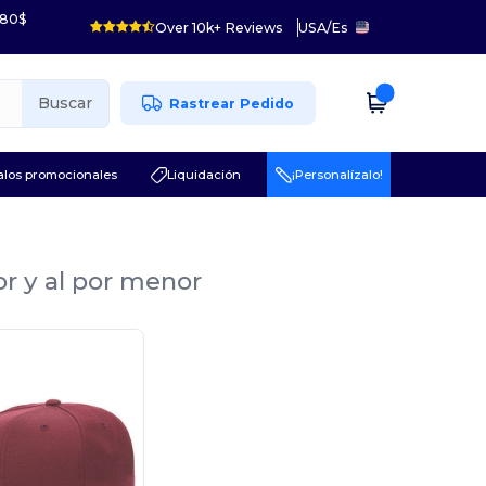
 80$
Over 10k+ Reviews
USA
/
Es
Buscar
Rastrear Pedido
los promocionales
Liquidación
¡Personalízalo!
or y al por menor