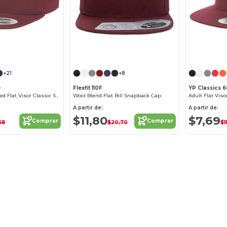
¡Personalízalo!
+21
+8
9
Flexfit 110F
YP Classics 
6-Panel Structured Flat Visor Classic Snapback
Wool Blend Flat Bill Snapback Cap
Adult Flat Vis
A partir de:
A partir de:
$11,80
$7,69
Comprar
Comprar
58
$20,70
$11