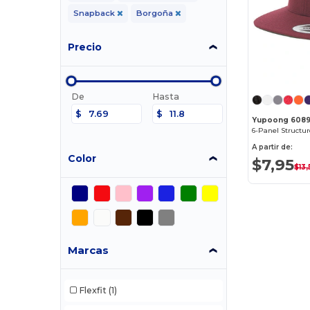
Snapback
Borgoña
Precio
De
Hasta
$
$
Yupoong 608
A partir de:
Color
$7,95
$13,
Marcas
Flexfit
(1)