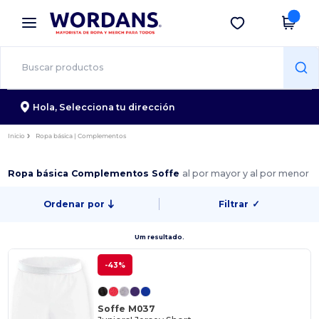
×
App de Wordans
Descargar app
¡Mejores precios en app!
Hola,
Selecciona tu dirección
Inicio
Ropa básica | Complementos
Ropa básica Complementos Soffe
al por mayor y al por menor
Ordenar por
Filtrar
✓
Um resultado.
-43%
Soffe M037