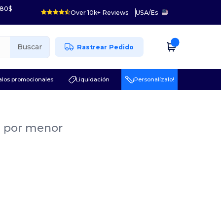
 80$
Over 10k+ Reviews
USA
/
Es
Buscar
Rastrear Pedido
los promocionales
Liquidación
¡Personalízalo!
al por menor