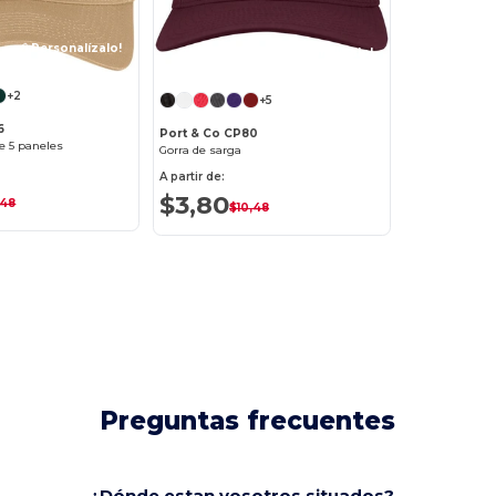
¡Personalízalo!
¡Personalízalo!
+2
+5
6
Port & Co CP80
e 5 paneles
Gorra de sarga
A partir de:
$3,80
,48
$10,48
Preguntas frecuentes
¿Dónde estan vosotros situados?