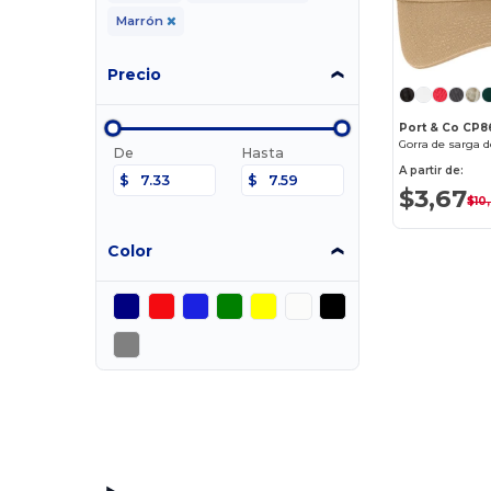
Marrón
Precio
Port & Co CP8
Gorra de sarga d
De
Hasta
A partir de:
$
$
$3,67
$10
Color