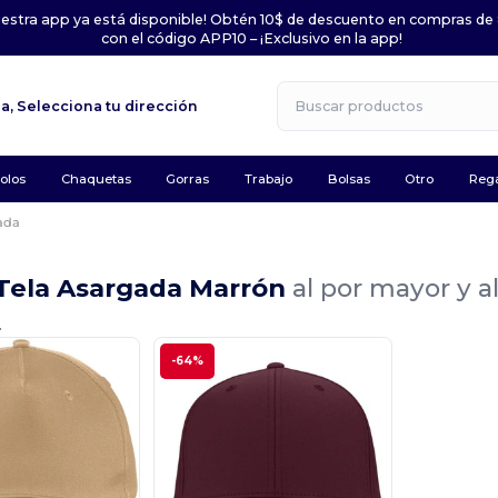
uestra app ya está disponible! Obtén 10$ de descuento en compras de
con el código APP10 – ¡Exclusivo en la app!
la,
Selecciona tu dirección
olos
Chaquetas
Gorras
Trabajo
Bolsas
Otro
Rega
ada
 Tela Asargada Marrón
al por mayor y 
.
-64%