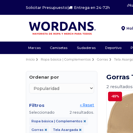
¡N
Solicitar Presupuesto
|
Entrega en 24-72h
Ho
Marcas
Camisetas
Sudaderas
Deportivo
P
Inicio
Ropa básica | Complementos
Gorras
Tela Asarg
Gorras
Ordenar por
2 resultados
-65%
Filtros
« Reset
Seleccionado
2 resultados.
Ropa básica | Complementos
Gorras
Tela Asargada