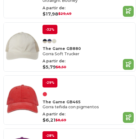
Ultralight Booney
A partir de:
$17,98
$29,49
-32%
The Game GB880
Gorra Soft Trucker
A partir de:
$5,79
$8,50
-29%
The Game GB465
Gorra teñida con pigmentos
A partir de:
$6,21
$8,69
-28%