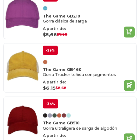
The Game GB210
Gorra clásica de sarga
A partir de:
$5,66
$7,88
-29%
The Game GB460
Gorra Trucker teñida con pigmentos
A partir de:
$6,15
$8,68
-34%
The Game GB510
Gorra ultraligera de sarga de algodón
A partir de: