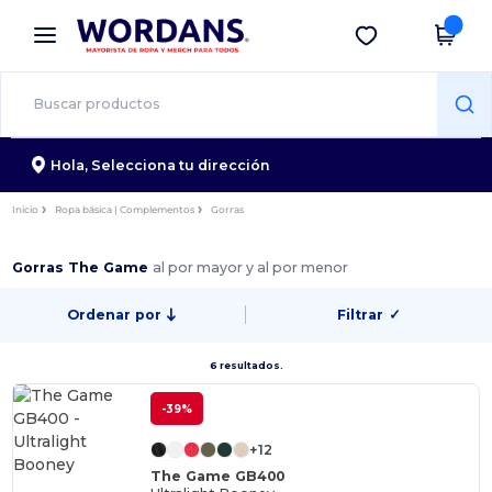
×
App de Wordans
Descargar app
¡Mejores precios en app!
Hola,
Selecciona tu dirección
Inicio
Ropa básica | Complementos
Gorras
Gorras The Game
al por mayor y al por menor
Ordenar por
Filtrar
✓
6 resultados.
-39%
+12
The Game GB400