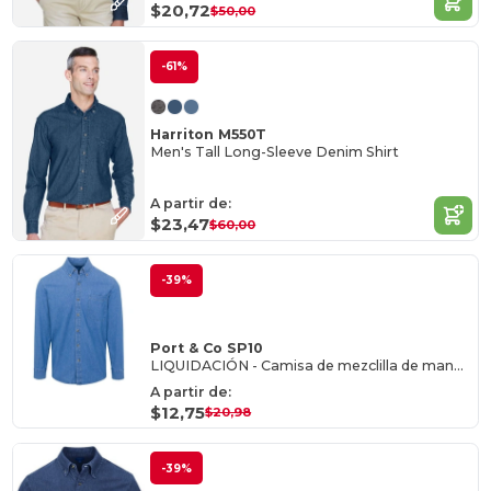
$20,72
$50,00
-61%
Harriton M550T
Men's Tall Long-Sleeve Denim Shirt
A partir de:
$23,47
$60,00
-39%
Port & Co SP10
LIQUIDACIÓN - Camisa de mezclilla de manga larga para hombre
A partir de:
$12,75
$20,98
-39%