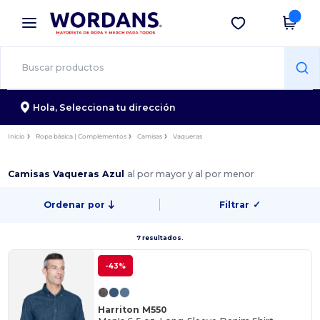
×
App de Wordans
Descargar app
¡Mejores precios en app!
Hola,
Selecciona tu dirección
Inicio
Ropa básica | Complementos
Camisas
Vaqueras
Camisas Vaqueras Azul
al por mayor y al por menor
Ordenar por
Filtrar
✓
7 resultados.
-43%
Harriton M550