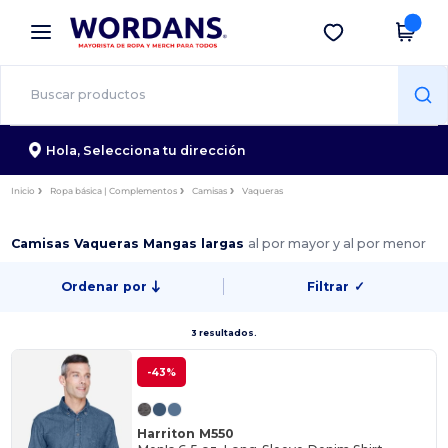
×
App de Wordans
Descargar app
¡Mejores precios en app!
Hola,
Selecciona tu dirección
Inicio
Ropa básica | Complementos
Camisas
Vaqueras
Camisas Vaqueras Mangas largas
al por mayor y al por menor
Ordenar por
Filtrar
✓
3 resultados.
-43%
Harriton M550