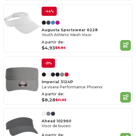
-44%
Augusta Sportswear 6228
Youth Athletic Mesh Visor
A partir de:
$4,93
$8,84
-31%
Imperial 3124P
La visera Performance Phoenix
A partir de:
$8,28
$11,93
Ahead 102960
Visor de buceo
A partir de: