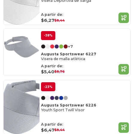
Visera Deportiva de Sarga
A partir de:
$6,27
$8,44
-38%
+7
Augusta Sportswear 6227
Visera de malla atlética
A partir de:
$5,40
$8,76
-23%
Augusta Sportswear 6226
Youth Sport Twill Visor
A partir de:
$6,47
$8,44