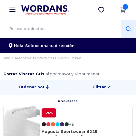
×
App de Wordans
Descargar app
¡Mejores precios en app!
Hola,
Selecciona tu dirección
Inicio
Ropa básica | Complementos
Gorras
Viseras
Gorras Viseras Gris
al por mayor y al por menor
Ordenar por
Filtrar
✓
6 resultados.
-26%
+3
Augusta Sportswear 6225