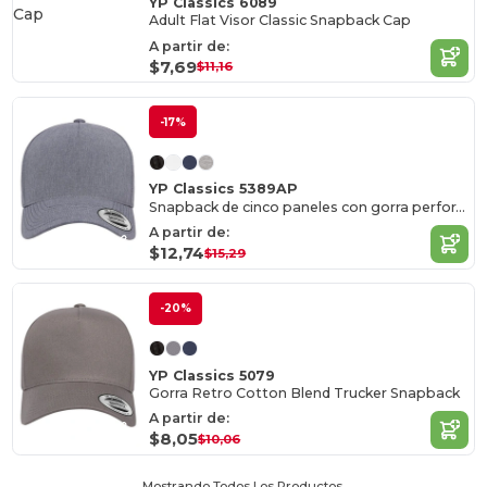
YP Classics 6089
Adult Flat Visor Classic Snapback Cap
A partir de:
$7,69
$11,16
-17%
YP Classics 5389AP
Snapback de cinco paneles con gorra perforada
A partir de:
$12,74
$15,29
-20%
YP Classics 5079
Gorra Retro Cotton Blend Trucker Snapback
A partir de:
$8,05
$10,06
Mostrando Todos Los Productos.