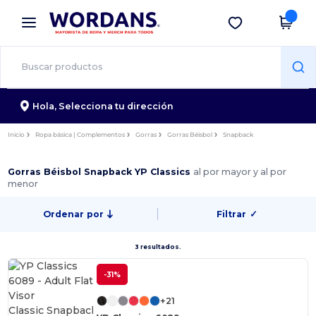
×
App de Wordans
Descargar app
¡Mejores precios en app!
Hola,
Selecciona tu dirección
Inicio
Ropa básica | Complementos
Gorras
Gorras Béisbol
Snapback
Gorras Béisbol Snapback YP Classics
al por mayor y al por
menor
Ordenar por
Filtrar
✓
3 resultados.
-31%
+21