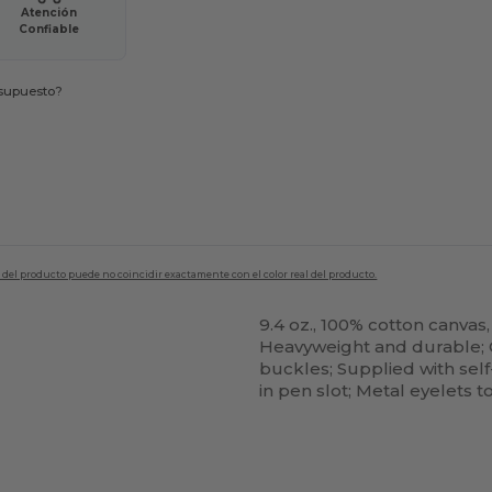
Atención
Confiable
esupuesto?
en del producto puede no coincidir exactamente con el color real del producto.
9.4 oz., 100% cotton canvas
Heavyweight and durable; 
buckles; Supplied with self
in pen slot; Metal eyelets to 
Personalízalo!
¡Personalízalo!