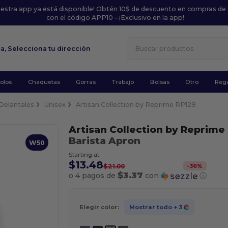
uestra app ya está disponible! Obtén 10$ de descuento en compras de
con el código APP10 – ¡Exclusivo en la app!
la,
Selecciona tu dirección
olos
Chaquetas
Gorras
Trabajo
Bolsas
Otro
Rega
Delantales
Unisex
Artisan Collection by Reprime RP129
Artisan Collection by Reprime
Barista Apron
W50
Starting at
$13.48
-
36
%
$21.00
$3.37
o 4 pagos de
con
ⓘ
Elegir color:
Mostrar todo
+ 3