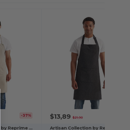
$13,89
-37%
-37%
$21,90
Artisan Collection by Reprime RP181
Artisan Collection by Reprime RP144