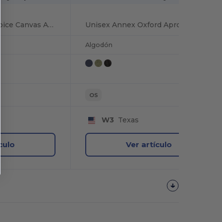
Unisex Artisan's Choice Canvas Apron
Unisex Annex Oxford Apron
Algodón
OS
W3
Texas
culo
Ver artículo