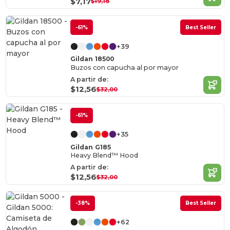
$7,17
$19,18
-61%
Best Seller
+39
Gildan 18500
Buzos con capucha al por mayor
A partir de:
$12,56
$32,00
-61%
+35
Gildan G185
Heavy Blend™ Hood
A partir de:
$12,56
$32,00
-38%
Best Seller
+62