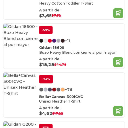
Heavy Cotton Toddler T-Shirt
A partir de:
$3,65
$7,32
-59%
+11
Gildan 18600
Buzo Heavy Blend con cierre al por mayor
A partir de:
$18,28
$44,78
-73%
+76
Bella+Canvas 3001CVC
Unisex Heather T-Shirt
A partir de:
$4,62
$17,22
-53%