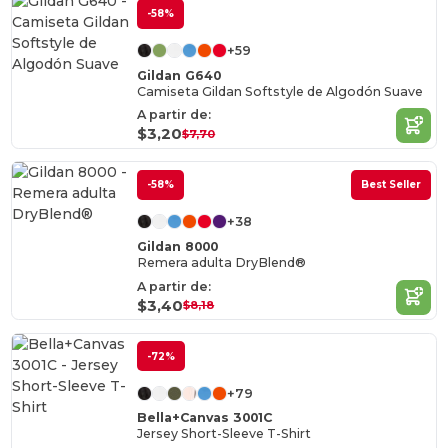
-58%
+59
Gildan G640
Camiseta Gildan Softstyle de Algodón Suave
A partir de:
$3,20
$7,70
-58%
Best Seller
+38
Gildan 8000
Remera adulta DryBlend®
A partir de:
$3,40
$8,18
-72%
+79
Bella+Canvas 3001C
Jersey Short-Sleeve T-Shirt