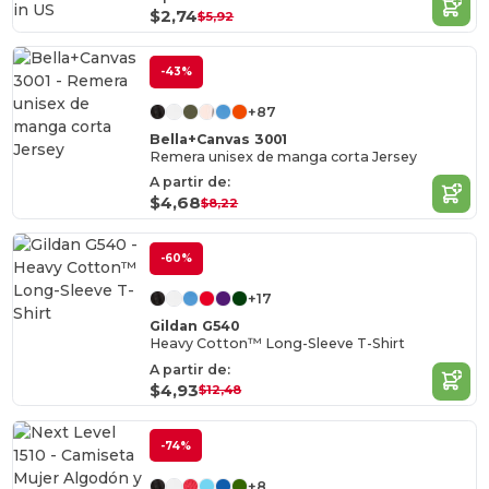
in
US
$2,74
$5,92
-43%
+87
Bella+Canvas 3001
Remera unisex de manga corta Jersey
A partir de:
$4,68
$8,22
-60%
+17
Gildan G540
Heavy Cotton™ Long-Sleeve T-Shirt
A partir de:
$4,93
$12,48
-74%
+8