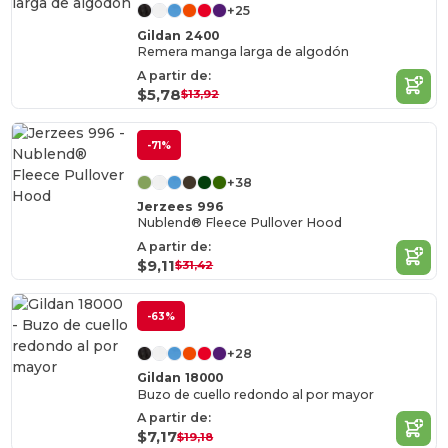
+25
Gildan 2400
Remera manga larga de algodón
A partir de:
$5,78
$13,92
-71%
+38
Jerzees 996
Nublend® Fleece Pullover Hood
A partir de:
$9,11
$31,42
-63%
+28
Gildan 18000
Buzo de cuello redondo al por mayor
A partir de:
$7,17
$19,18