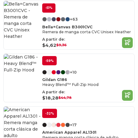
-51%
+63
Bella+Canvas B3001CVC
Remera de manga corta CVC Unisex Heather
A partir de:
$4,62
$9,36
-59%
+10
Gildan G186
Heavy Blend™ Full-Zip Hood
A partir de:
$18,28
$44,78
-32%
+17
American Apparel AL1301
Remera manga corta clásica de adulto