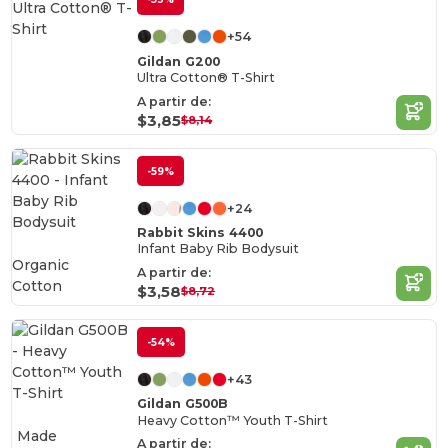
+54
Gildan G200
Ultra Cotton® T-Shirt
A partir de:
$3,85
$8,14
-59%
+24
Rabbit Skins 4400
Infant Baby Rib Bodysuit
Organic
A partir de:
Cotton
$3,58
$8,72
-54%
+43
Gildan G500B
Heavy Cotton™ Youth T-Shirt
Made
A partir de: