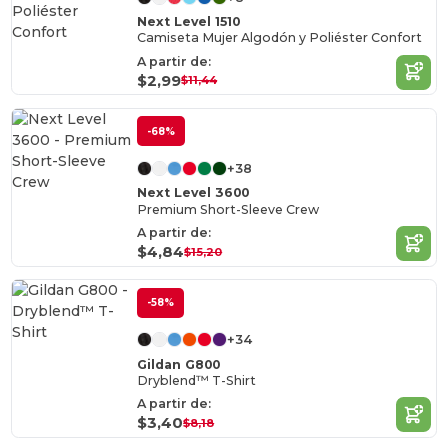
Next Level 1510
Camiseta Mujer Algodón y Poliéster Confort
A partir de:
$2,99
$11,44
-68%
+38
Next Level 3600
Premium Short-Sleeve Crew
A partir de:
$4,84
$15,20
-58%
+34
Gildan G800
Dryblend™ T-Shirt
A partir de:
$3,40
$8,18