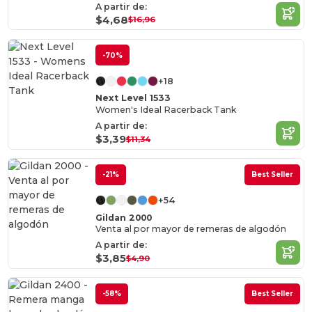
A partir de:
$4,68
$16,96
-70%
+18
Next Level 1533
Women's Ideal Racerback Tank
A partir de:
$3,39
$11,34
-21%
Best Seller
+54
Gildan 2000
Venta al por mayor de remeras de algodón
A partir de:
$3,85
$4,90
-58%
Best Seller