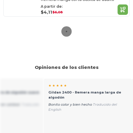
A partir de:
$4,11
$6,08
Opiniones de los clientes
★ ★ ★ ★ ★
ra de algodón suave
Gildan 2400 - Remera manga larga de
algodón
ran calidad.
Traducido
Bonito color y bien hecho
Traducido del
English