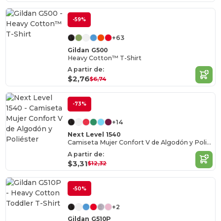
-59%
+63
Gildan G500
Heavy Cotton™ T-Shirt
A partir de:
$2,76
$6,74
-73%
+14
Next Level 1540
Camiseta Mujer Confort V de Algodón y Poliéster
A partir de:
$3,31
$12,32
-50%
+2
Gildan G510P