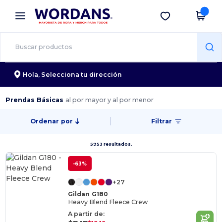
×
App de Wordans
Descargar app
¡Mejores precios en app!
Hola,
Selecciona tu dirección
Prendas Básicas
al por mayor y al por menor
Ordenar por
Filtrar
5953 resultados.
-63%
+27
Gildan G180
Heavy Blend Fleece Crew
A partir de: