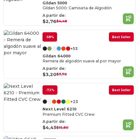
Gildan 5000
Gildan 5000: Camiseta de Algodón
A partir de:
$2,76
$4,48
-58%
Best Seller
+53
Gildan 64000
Remera de algodón suave al por mayor
A partir de:
$3,20
$7,70
-72%
Best Seller
+23
Next Level 6210
Premium Fitted CVC Crew
A partir de:
$4,45
$15,80