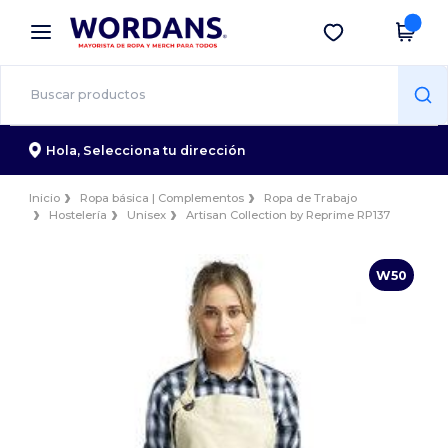
×
App de Wordans
Descargar app
¡Mejores precios en app!
Hola,
Selecciona tu dirección
Inicio
Ropa básica | Complementos
Ropa de Trabajo
Hostelería
Unisex
Artisan Collection by Reprime RP137
W50