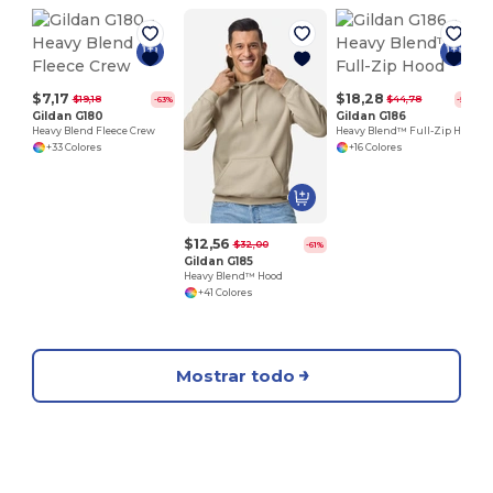
$7,17
$18,28
$19,18
$44,78
-63%
-59%
Gildan G180
Gildan G186
Heavy Blend Fleece Crew
Heavy Blend™ Full-Zip Hood
+33 Colores
+16 Colores
$12,56
$32,00
-61%
Gildan G185
Heavy Blend™ Hood
+41 Colores
Mostrar todo