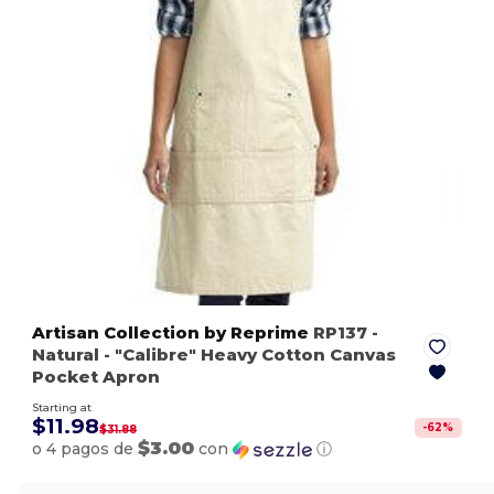
Artisan Collection by Reprime
RP137
-
Natural
- "Calibre" Heavy Cotton Canvas
Pocket Apron
Starting at
$11.98
-
62
%
$31.88
$3.00
o 4 pagos de
con
ⓘ