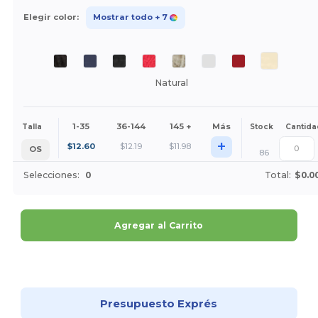
Elegir color:
Mostrar todo
+ 7
Natural
1-35
36-144
145 +
Más
Talla
Stock
Cantida
+
$
12.60
$
12.19
$
11.98
OS
86
Selecciones:
0
Total:
$0.0
Agregar al Carrito
¡Personalízalo!
Presupuesto Exprés