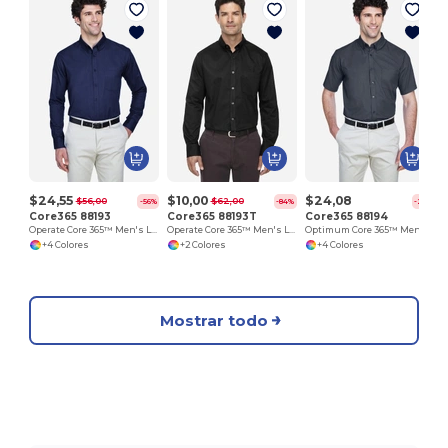
$24,55
$10,00
$24,08
$56,00
$62,00
-56%
-84%
-25%
Core365 88193
Core365 88193T
Core365 88194
Operate Core 365™ Men's Long Sleeve Twill Shirts
Operate Core 365™ Men's Long Sleeve Twill Shirts
Optimum Core 365™ Men's Short Sleeve Twill Shirts
+4 Colores
+2 Colores
+4 Colores
Mostrar todo