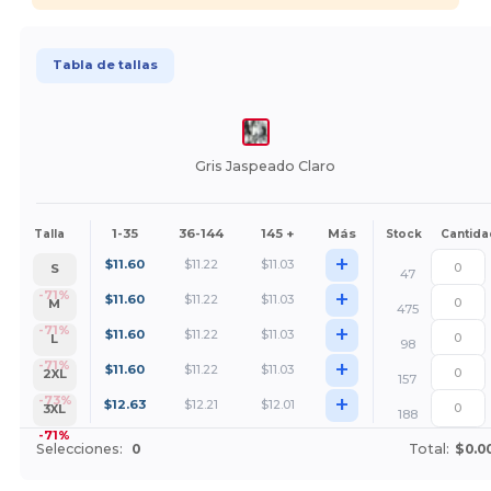
Tabla de tallas
Gris Jaspeado Claro
1-35
36-144
145 +
Más
Talla
Stock
Cantida
+
$
11.60
$
11.22
$
11.03
S
47
+
-71%
$
11.60
$
11.22
$
11.03
M
475
+
-71%
$
11.60
$
11.22
$
11.03
L
98
+
-71%
$
11.60
$
11.22
$
11.03
2XL
157
+
-73%
$
12.63
$
12.21
$
12.01
3XL
188
-71%
Selecciones:
0
Total:
$0.0