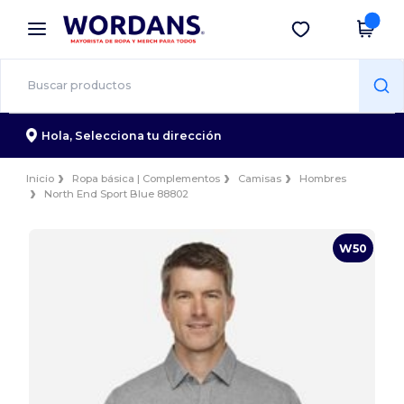
×
App de Wordans
Descargar app
¡Mejores precios en app!
Hola,
Selecciona tu dirección
Inicio
Ropa básica | Complementos
Camisas
Hombres
North End Sport Blue 88802
W50