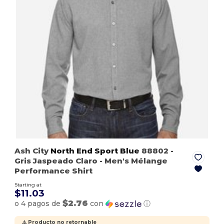
Ash City
North End Sport Blue
88802
-
Gris Jaspeado Claro
- Men's Mélange
Performance Shirt
Starting at
$11.03
$2.76
o 4 pagos de
con
ⓘ
⚠️ Producto no retornable