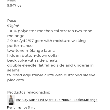
Peso
9.947 oz.
Personalizable
Peso
97g/m²
100% polyester mechanical stretch two-tone
melange
2.9 oz./yd2/97 gsm with moisture wicking
performance
two-tone mélange fabric
hidden button-down collar
back yoke with side pleats
double-needle flat felled side and underarm
seams
tailored adjustable cuffs with buttoned sleeve
plackets
Productos relacionados:
Ash City North End Sport Blue 78802 - Ladies Mélange
Performance Shirt