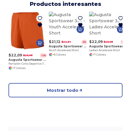
Productos interesantes
$21,12
$22,09
$22,54
$25,08
-6%
-12%
Augusta Sportswear 356
Augusta Sportswear 357
Youth Accelerate Short
Ladies Accelerate Short
$22,09
+6 Colores
+7 Colores
$25,08
-12%
Augusta Sportswear 355
Pantalón Corto Deportivo Transpirable Juvenil
+7 Colores
Mostrar todo