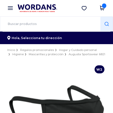
×
App de Wordans
Descargar app
¡Mejores precios en app!
Hola,
Selecciona tu dirección
Inicio
Regalos promocionales
Hogar y Cuidado personal
Higiene
Mascarillas y protección
Augusta Sportswear 6821
W2