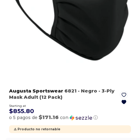
Augusta Sportswear
6821
- Negro
- 3-Ply
Mask Adult (12 Pack)
Starting at
$855.80
$171.16
o 5 pagos de
con
ⓘ
⚠️ Producto no retornable