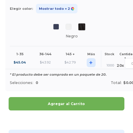
Elegir color:
Mostrar todo
+ 2
Negro
1-35
36-144
145 +
Más
Stock
Cantida
*
+
$
45.04
$
43.92
$
42.79
1000
20
x
* El producto debe ser comprado en un paquete de 20.
Selecciones:
0
Total:
$0.0
Agregar al Carrito
¡Personalízalo!