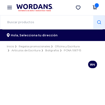
×
App de Wordans
Descargar app
¡Mejores precios en app!
Hola,
Selecciona tu dirección
Inicio
Regalos promocionales
Oficina y Escritura
Artículos de Escritura
Bolígrafos
PCNA 1067-15
W4