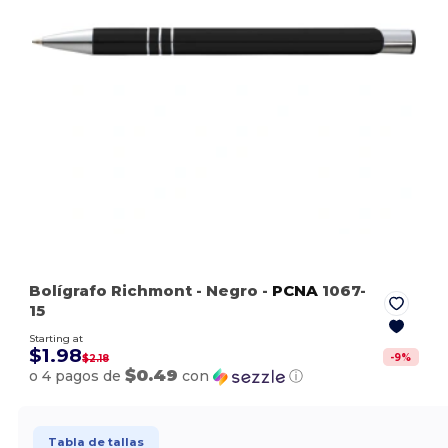
Bolígrafo Richmont
- Negro
-
PCNA
1067-
15
Starting at
$1.98
-
9
%
$2.18
$0.49
o 4 pagos de
con
ⓘ
Tabla de tallas