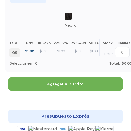
Negro
1-99
100-223
225-374
375-499
500 +
Más
Talla
Stock
Cantida
+
$
1.98
$
1.98
$
1.98
$
1.98
$
1.98
OS
16283
Selecciones:
0
Total:
$0.0
Agregar al Carrito
¡Personalízalo!
Presupuesto Exprés