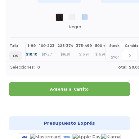
Negro
1-99
100-223
225-374
375-499
500 +
Más
Talla
Stock
Cantida
+
$
18.10
$
17.27
$
16.91
$
16.91
$
16.91
OS
5704
Selecciones:
0
Total:
$0.0
Agregar al Carrito
¡Personalízalo!
Presupuesto Exprés