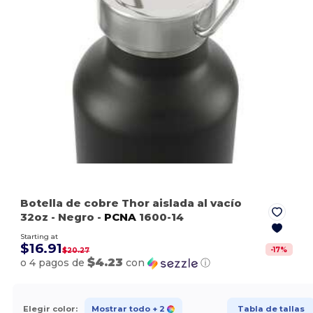
Botella de cobre Thor aislada al vacío
32oz
- Negro
-
PCNA
1600-14
Starting at
$16.91
-
17
%
$20.27
$4.23
o 4 pagos de
con
ⓘ
Elegir color:
Mostrar todo
+ 2
Tabla de tallas