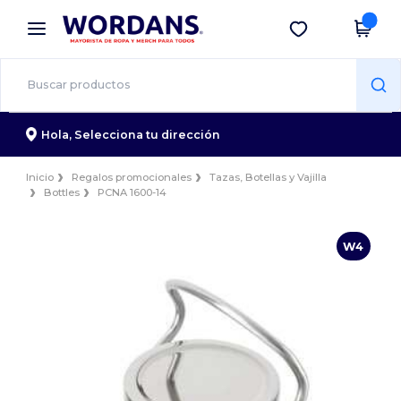
×
App de Wordans
Descargar app
¡Mejores precios en app!
Hola,
Selecciona tu dirección
Inicio
Regalos promocionales
Tazas, Botellas y Vajilla
Bottles
PCNA 1600-14
W4