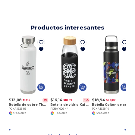
Productos interesantes
P
$12,08
$16,14
$18,94
$13,14
$18,69
$20,82
-8%
-14%
-9%
Botella de cobre Thor aislada al vacío 22oz
Botella de vidrio Kai 18oz
Botella Colton de cobre con aislamiento al vacío 20oz
PCNA 1625-85
PCNA 1626-44
PCNA 1628-14
+7 Colores
+1 Colores
+2 Colores