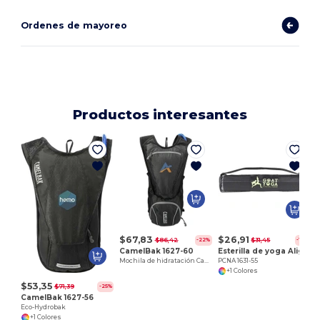
Ordenes de mayoreo
Productos interesantes
P
$67,83
$26,91
$86,42
$31,45
-22%
-14%
CamelBak 1627-60
Esterilla de yoga Align Premium (6 mm)
Mochila de hidratación Camelbak Eco-Rogue
PCNA 1631-55
+1 Colores
$53,35
$71,39
-25%
CamelBak 1627-56
Eco-Hydrobak
+1 Colores