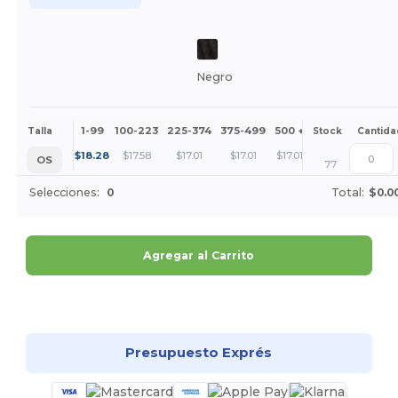
Negro
1-99
100-223
225-374
375-499
500 +
Más
Talla
Stock
Cantida
+
$
18.28
$
17.58
$
17.01
$
17.01
$
17.01
OS
77
Selecciones:
0
Total:
$0.0
Agregar al Carrito
¡Personalízalo!
Presupuesto Exprés