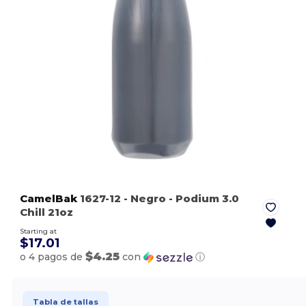
CamelBak
1627-12
- Negro
- Podium 3.0
Chill 21oz
Starting at
$17.01
$4.25
o 4 pagos de
con
ⓘ
Tabla de tallas