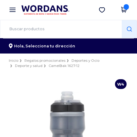
×
App de Wordans
Descargar app
¡Mejores precios en app!
Hola,
Selecciona tu dirección
Inicio
Regalos promocionales
Deportes y Ocio
Deporte y salud
CamelBak 1627-12
W4