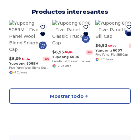
Productos interesantes
$6,93
$9,70
-29%
Yupoong 6007
$6,95
$11,34
-39%
Five-Panel Flat Bill Cap
Yupoong 6006
$8,09
$11,32
-29%
+9 Colores
Five-Panel Classic Trucker Cap
Yupoong 5089M
+21 Colores
Five Panel Wool Blend Snapback Cap
+7 Colores
Mostrar todo