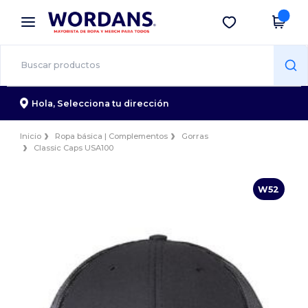
×
App de Wordans
Descargar app
¡Mejores precios en app!
Hola,
Selecciona tu dirección
Inicio
Ropa básica | Complementos
Gorras
Classic Caps USA100
W52