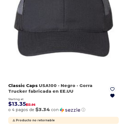
Classic Caps
USA100
- Negro
- Gorra
Trucker fabricada en EE.UU
Starting at
$13.35
$13.96
$3.34
o 4 pagos de
con
ⓘ
⚠️ Producto no retornable