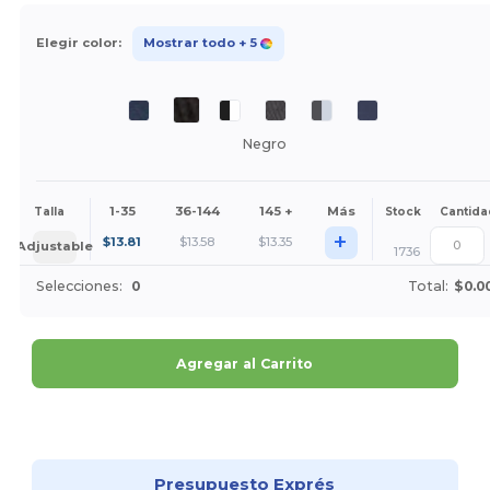
Elegir color:
Mostrar todo
+ 5
Negro
1-35
36-144
145 +
Más
Talla
Stock
Cantida
+
$
13.81
$
13.58
$
13.35
Adjustable
1736
Selecciones:
0
Total:
$0.0
Agregar al Carrito
¡Personalízalo!
Presupuesto Exprés