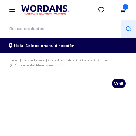
×
App de Wordans
Descargar app
¡Mejores precios en app!
Hola,
Selecciona tu dirección
Inicio
Ropa básica | Complementos
Gorras
Camuflaje
Continental Headwear 6850
W45