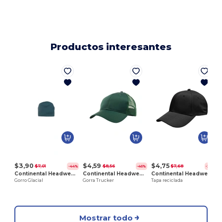
Productos interesantes
G
$3,90
$4,59
$4,75
$7,01
$8,56
$7,68
-44%
-46%
-38%
Continental Headwear 600
Continental Headwear 6016
Continental Headwear C6003
Gorro Glacial
Gorra Trucker
Tapa reciclada
Mostrar todo