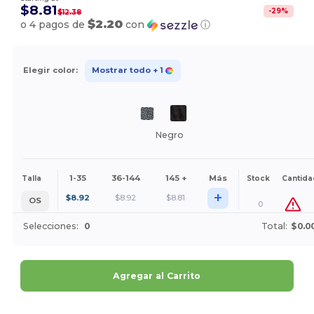
$8.81
-
29
%
$12.38
$2.20
o 4 pagos de
con
ⓘ
Elegir color:
Mostrar todo
+ 1
Negro
1-35
36-144
145 +
Más
Talla
Stock
Cantida
+
$
8.92
$
8.92
$
8.81
OS
0
Selecciones:
0
Total:
$0.0
Agregar al Carrito
¡Personalízalo!