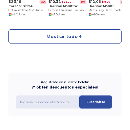
$23,16
$10,32
$12,06
$25,00
$18,00
-25%
-59%
-33%
Core365 78194
Harriton M500SW
Harriton M500S
Optimum Core 365™ Ladies' Short Sleeve Twill Shirts
Camisa Femenina Twill Antimanchas y Antirrugas
Men's Easy Blend Short-Sleeve Twill Shirt with Stain-Release
+4 Colores
+6 Colores
+6 Colores
Mostrar todo
Regístrate en nuestro boletín
¡Y obtén descuentos especiales!
Suscribirse