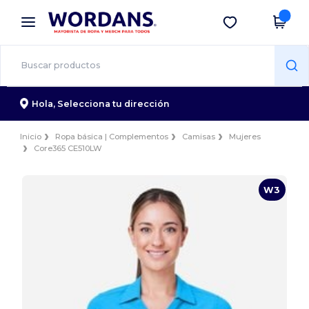
×
App de Wordans
Descargar app
¡Mejores precios en app!
Hola,
Selecciona tu dirección
Inicio
Ropa básica | Complementos
Camisas
Mujeres
Core365 CE510LW
W3