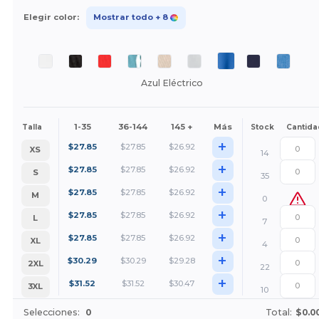
Elegir color:
Mostrar todo
+ 8
Azul Eléctrico
1-35
36-144
145 +
Más
Talla
Stock
Cantida
+
$
27.85
$
27.85
$
26.92
XS
14
+
$
27.85
$
27.85
$
26.92
S
35
+
$
27.85
$
27.85
$
26.92
M
0
+
$
27.85
$
27.85
$
26.92
L
7
+
$
27.85
$
27.85
$
26.92
XL
4
+
$
30.29
$
30.29
$
29.28
2XL
22
+
$
31.52
$
31.52
$
30.47
3XL
10
Selecciones:
0
Total:
$0.0