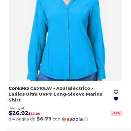
Core365
CE510LW
- Azul Eléctrico
-
Ladies Ultra UVP® Long-Sleeve Marina
Shirt
Starting at
$26.92
-
55
%
$60.00
$6.73
o 4 pagos de
con
ⓘ