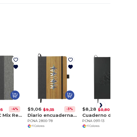
$9,06
$8,28
-4%
-3%
-6%
95
$9,35
$8,80
7" x 10" FSC Mix Reclaim RPET Diario rellenable
Diario encuadernado de bambú FSC Mix de 5,5 x 8,5 pulgadas
Cuaderno de 5,5" x 8,5" FSC Mix FUNCTION Bulleting
PCNA 2800-78
PCNA 0911-13
+1 Colores
+1 Colores