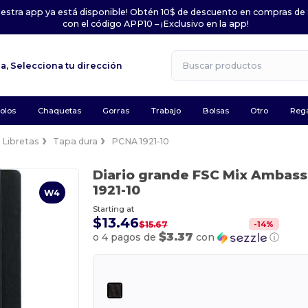
uestra app ya está disponible! Obtén 10$ de descuento en compras de
con el código APP10 – ¡Exclusivo en la app!
la,
Selecciona tu dirección
olos
Chaquetas
Gorras
Trabajo
Bolsas
Otro
Rega
Libretas
Tapa dura
PCNA 1921-10
Diario grande FSC Mix Ambassa
1921-10
W4
Starting at
$13.46
-
14
%
$15.67
$3.37
o 4 pagos de
con
ⓘ