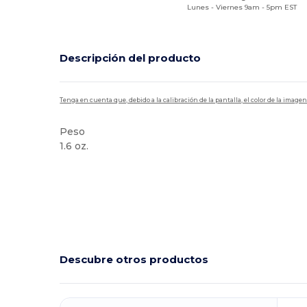
Lunes - Viernes 9am - 5pm EST
Descripción del producto
Tenga en cuenta que, debido a la calibración de la pantalla, el color de la imag
Peso
1.6 oz.
Alto stock
Descubre otros productos