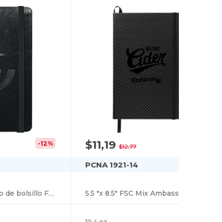
$11,19
-12%
-12%
$12,77
PCNA 1921-14
Diario encuadernado de bolsillo FSC Mix Ambassador de 3,5 x 5 pulgadas
5.5 "x 8.5" FSC Mix Ambassador Carbon Fiber Journa
10.4 oz