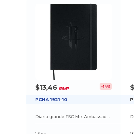
$13,46
$
-14%
$15,67
PCNA 1921-10
P
Diario grande FSC Mix Ambassador de 8" x 11,5
1.6 oz
13