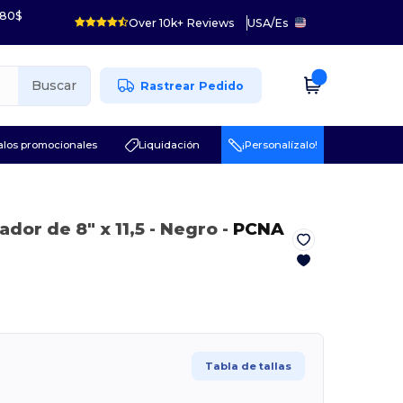
 80$
Over 10k+ Reviews
USA
/
Es
Buscar
Rastrear Pedido
los promocionales
Liquidación
¡Personalízalo!
dor de 8" x 11,5
- Negro
-
PCNA
Tabla de tallas