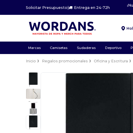
¡N
Solicitar Presupuesto
|
Entrega en 24-72h
Ho
Marcas
Camisetas
Sudaderas
Deportivo
P
Inicio
Regalos promocionales
Oficina y Escritura