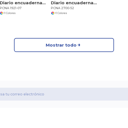
Diario encuadernado de bolsillo FSC Mix Ambassador de 3,5 x 5 pulgadas
Diario encuadernado de 5" x 7" FSC Mix Executive
PCNA 1921-07
PCNA 2700-52
+1 Colores
+1 Colores
Mostrar todo