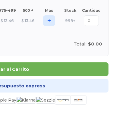
375-499
500 +
Más
Stock
Cantidad
+
$
13.46
$
13.46
999+
Total:
$0.00
r al Carrito
esupuesto express