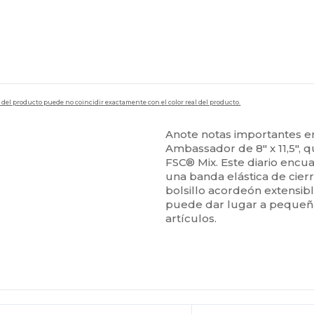
en del producto puede no coincidir exactamente con el color real del producto.
Anote notas importantes e
Ambassador de 8" x 11,5", 
FSC® Mix. Este diario enc
una banda elástica de cier
bolsillo acordeón extensib
puede dar lugar a pequeñas
artículos.