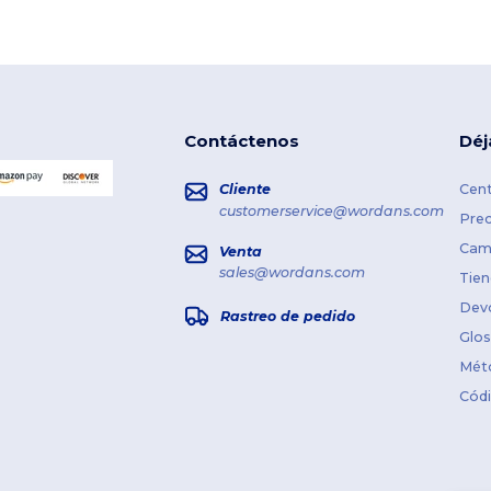
Contáctenos
Déj
Cliente
Cent
customerservice@wordans.com
Prec
Cami
Venta
sales@wordans.com
Tien
Dev
Rastreo de pedido
Glos
Mét
Cód