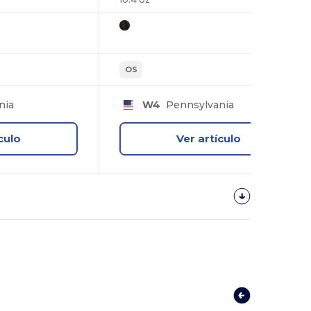
OS
nia
W4
Pennsylvania
culo
Ver artículo