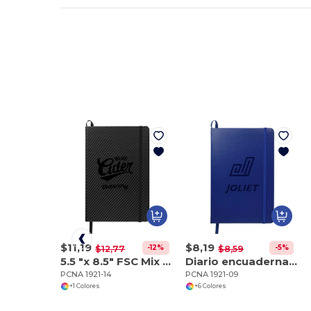
$11,19
$8,19
-12%
-5%
$12,77
$8,59
5.5 "x 8.5" FSC Mix Ambassador Carbon Fiber Journa
Diario encuadernado FSC Mix Ambassador de 5,5" x 8,5
PCNA 1921-14
PCNA 1921-09
+1 Colores
+6 Colores