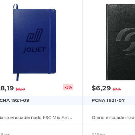
8,19
$6,29
-5%
$8,59
$7,16
CNA 1921-09
PCNA 1921-07
Diario encuadernado FSC Mix Ambassador de 5,5" x 8,5
.6 oz
0.16 oz