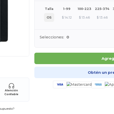
Talla
1-99
100-223
225-374
OS
$
14.12
$
13.46
$
13.46
Selecciones:
0
Agrega
ara tus productos
Obtén un pr
Atención
Confiable
esupuesto?