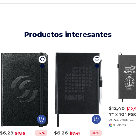
Productos interesantes
$12,40
$12,
PCNA 2800-74
+1 Colores
$6,29
$6,26
-12%
-16%
$7,16
$7,41