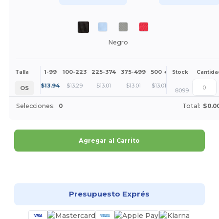
Negro
1-99
100-223
225-374
375-499
500 +
Más
Talla
Stock
Cantida
+
$
13.94
$
13.29
$
13.01
$
13.01
$
13.01
OS
8099
Selecciones:
0
Total:
$0.0
Agregar al Carrito
¡Personalízalo!
Presupuesto Exprés