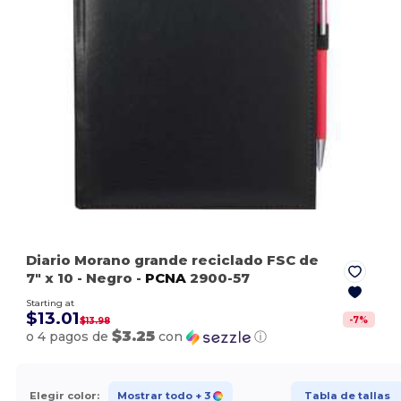
Diario Morano grande reciclado FSC de
7" x 10
- Negro
-
PCNA
2900-57
Starting at
$13.01
-
7
%
$13.98
$3.25
o 4 pagos de
con
ⓘ
Elegir color:
Mostrar todo
+ 3
Tabla de tallas