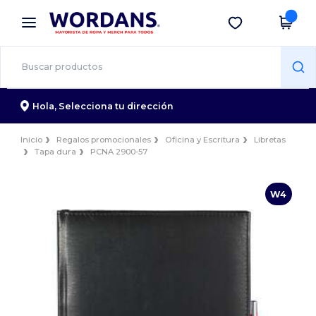
×
App de Wordans
Descargar app
¡Mejores precios en app!
Hola,
Selecciona tu dirección
Inicio
Regalos promocionales
Oficina y Escritura
Libretas
Tapa dura
PCNA 2900-57
W4