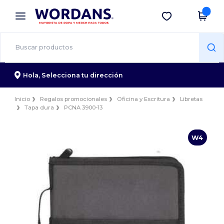
×
App de Wordans
Descargar app
¡Mejores precios en app!
Hola,
Selecciona tu dirección
Inicio
Regalos promocionales
Oficina y Escritura
Libretas
Tapa dura
PCNA 3900-13
W4