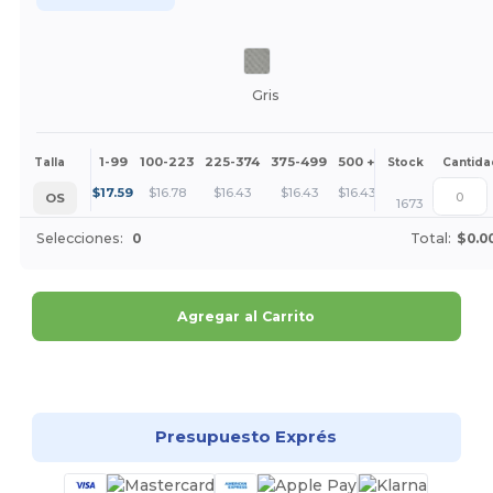
Gris
1-99
100-223
225-374
375-499
500 +
Más
Talla
Stock
Cantida
+
$
17.59
$
16.78
$
16.43
$
16.43
$
16.43
OS
1673
Selecciones:
0
Total:
$0.0
Agregar al Carrito
¡Personalízalo!
Presupuesto Exprés