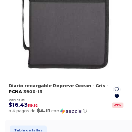
Diario recargable Repreve Ocean
- Gris
-
PCNA
3900-13
Starting at
$16.43
-
17
%
$19.82
$4.11
o 4 pagos de
con
ⓘ
Tabla de tallas