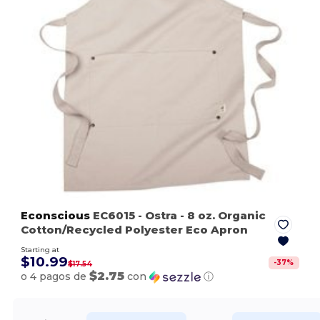
Econscious
EC6015
- Ostra
- 8 oz. Organic
Cotton/Recycled Polyester Eco Apron
Starting at
$10.99
-
37
%
$17.54
$2.75
o 4 pagos de
con
ⓘ