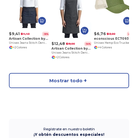
$9,41
$6,76
$14,40
$13,00
-35%
-48%
Artisan Collection by Reprime RP125
econscious EC7093
$12,48
Unisex Jeans Stitch Denim Waist Apron
Unisex Hemp Eco Trucker Recycled Polyester Mesh Cap
$19,00
-34%
+2 Colores
+4 Colores
Artisan Collection by Reprime RP126
Unisex Jeans Stitch Denim Bib Apron
+2 Colores
Mostrar todo
Regístrate en nuestro boletín
¡Y obtén descuentos especiales!