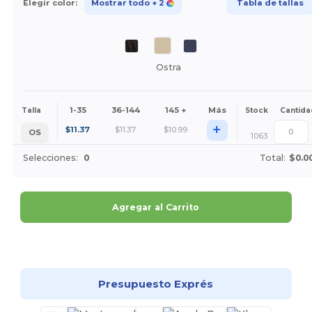
Elegir color:
Mostrar todo
+ 2
Tabla de tallas
Ostra
1-35
36-144
145 +
Más
Talla
Stock
Cantida
+
$
11.37
$
11.37
$
10.99
OS
1063
Selecciones:
0
Total:
$0.0
Agregar al Carrito
¡Personalízalo!
Presupuesto Exprés