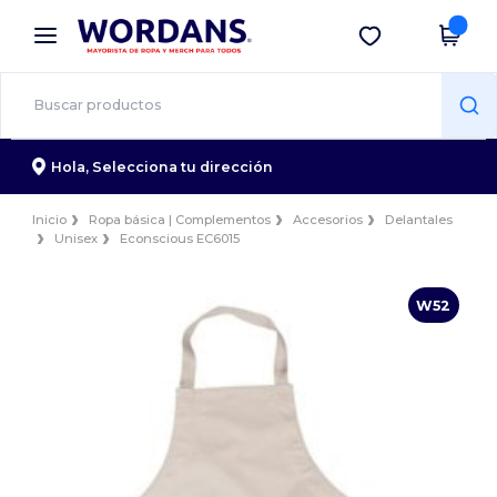
×
App de Wordans
Descargar app
¡Mejores precios en app!
Hola,
Selecciona tu dirección
Inicio
Ropa básica | Complementos
Accesorios
Delantales
Unisex
Econscious EC6015
W52