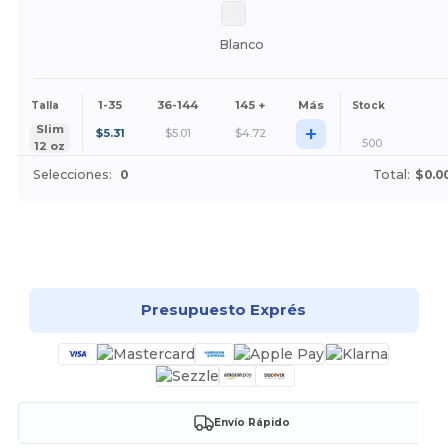
Blanco
1-35
36-144
145 +
Más
Talla
Stock
+
Slim
$
5.31
$
5.01
$
4.72
500
12 oz
Selecciones:
0
Total:
$0.0
¡Personalízalo!
Presupuesto Exprés
Envío Rápido