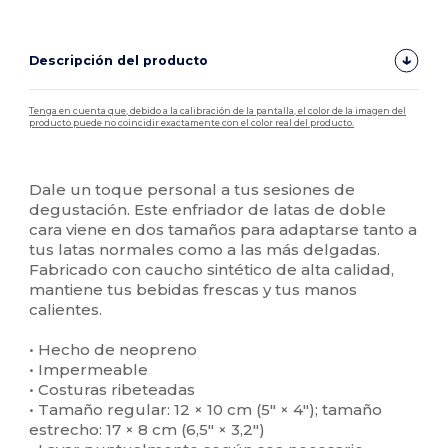
Descripción del producto
Tenga en cuenta que, debido a la calibración de la pantalla, el color de la imagen del
producto puede no coincidir exactamente con el color real del producto.
Personalizable
Alto stock
Dale un toque personal a tus sesiones de
degustación. Este enfriador de latas de doble
cara viene en dos tamaños para adaptarse tanto a
tus latas normales como a las más delgadas.
Fabricado con caucho sintético de alta calidad,
mantiene tus bebidas frescas y tus manos
calientes.
• Hecho de neopreno
• Impermeable
• Costuras ribeteadas
• Tamaño regular: 12 × 10 cm (5″ × 4″); tamaño
estrecho: 17 × 8 cm (6,5″ × 3,2″)