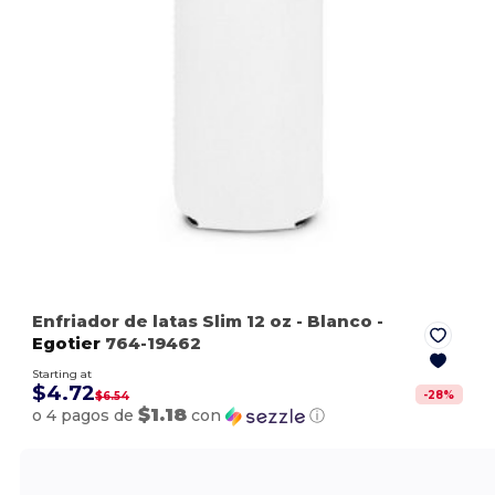
Enfriador de latas Slim 12 oz
- Blanco
-
Egotier
764-19462
Starting at
$4.72
-
28
%
$6.54
$1.18
o 4 pagos de
con
ⓘ