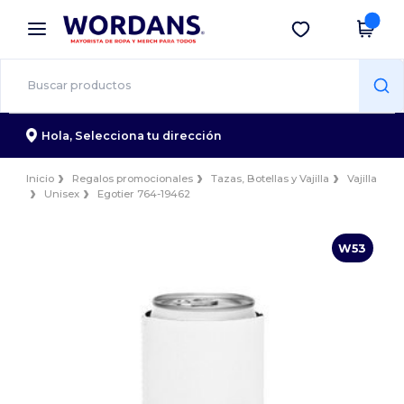
×
App de Wordans
Descargar app
¡Mejores precios en app!
Hola,
Selecciona tu dirección
Inicio
Regalos promocionales
Tazas, Botellas y Vajilla
Vajilla
Unisex
Egotier 764-19462
W53