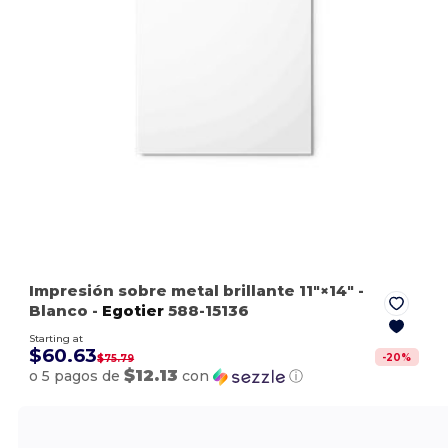
Impresión sobre metal brillante 11″×14″
-
Blanco
-
Egotier
588-15136
Starting at
$60.63
-
20
%
$75.79
$12.13
o 5 pagos de
con
ⓘ