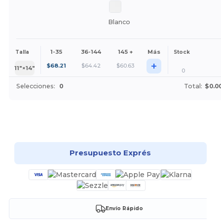
Blanco
1-35
36-144
145 +
Más
Talla
Stock
+
$
68.21
$
64.42
$
60.63
11″×14″
0
Selecciones:
0
Total:
$0.0
¡Personalízalo!
Presupuesto Exprés
Envío Rápido