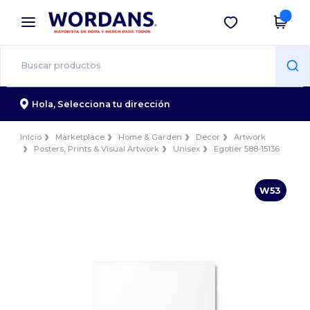
×
App de Wordans
Descargar app
¡Mejores precios en app!
Hola,
Selecciona tu dirección
Inicio
Marketplace
Home & Garden
Decor
Artwork
Posters, Prints & Visual Artwork
Unisex
Egotier 588-15136
W53