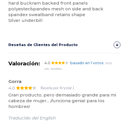
hard buckram backed front panels
polyester/spandex mesh on side and back
spandex sweatband retains shape
Silver underbill
Reseñas de Clientes del Producto
Valoración:
4.0
basado en 1 votos
2426
uds. vendidas
Gorra
4.0
Reseña por Krystal J.
Gran producto, pero demasiado grande para mi
cabeza de mujer... ¡funciona genial para los
hombres!
Traducido del English