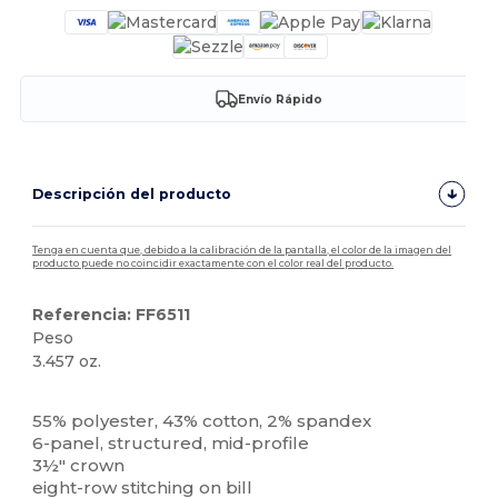
Envío Rápido
Descripción del producto
Tenga en cuenta que, debido a la calibración de la pantalla, el color de la imagen del
producto puede no coincidir exactamente con el color real del producto.
Referencia: FF6511
Peso
3.457 oz.
Alto stock
Personalizable
55% polyester, 43% cotton, 2% spandex
6-panel, structured, mid-profile
3½" crown
eight-row stitching on bill