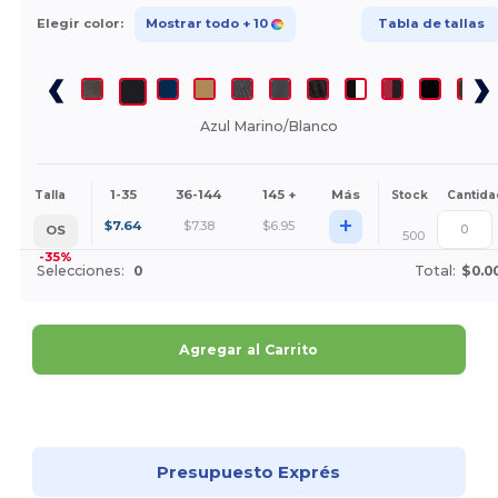
Elegir color:
Mostrar todo
+ 10
Tabla de tallas
Azul Marino/Blanco
1-35
36-144
145 +
Más
Talla
Stock
Cantida
+
$
7.64
$
7.38
$
6.95
OS
500
-35%
Selecciones:
0
Total:
$0.0
Agregar al Carrito
¡Personalízalo!
Presupuesto Exprés