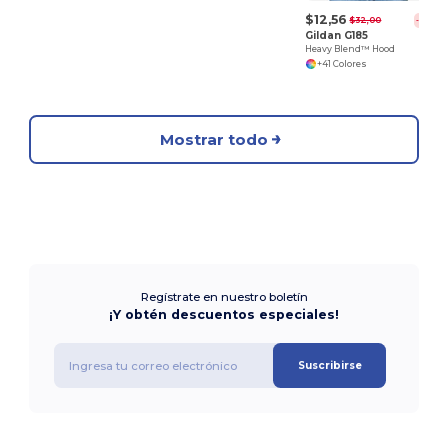
$12,56
$32,00
-61%
Gildan G185
Heavy Blend™ Hood
+41 Colores
Mostrar todo
Regístrate en nuestro boletín
¡Y obtén descuentos especiales!
Suscribirse