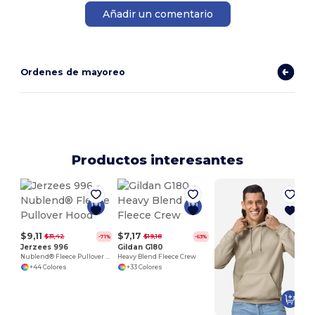
Añadir un comentario
Ordenes de mayoreo
Productos interesantes
H
$9,11
$7,17
$31,42
$19,18
-71%
-63%
Jerzees 996
Gildan G180
Nublend® Fleece Pullover Hood
Heavy Blend Fleece Crew
+44 Colores
+33 Colores