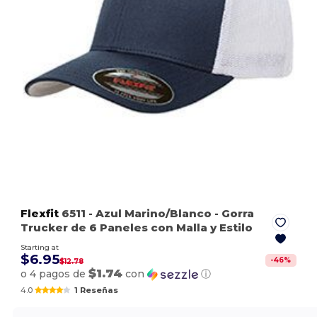
Flexfit
6511
- Azul Marino/Blanco
- Gorra
Trucker de 6 Paneles con Malla y Estilo
Starting at
$6.95
-
46
%
$12.78
$1.74
o 4 pagos de
con
ⓘ
4.0
1 Reseñas