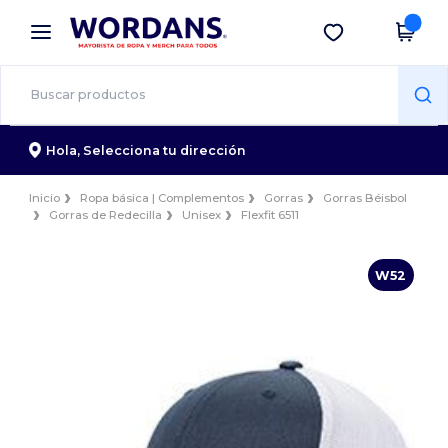
×
App de Wordans
Descargar app
¡Mejores precios en app!
Hola,
Selecciona tu dirección
Inicio
Ropa básica | Complementos
Gorras
Gorras Béisbol
Gorras de Redecilla
Unisex
Flexfit 6511
W52