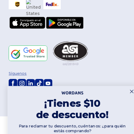
Síguenos
2026. Todos los derechos reservados
¡Tienes $10
Términos y Condiciones
|
Política de personalización
|
Política de
Privacidad
|
Política de Cookies
|
Mapa del sitio
de descuento!
Para reclamar tu descuento, cuéntanos: ¿para quién
estás comprando?