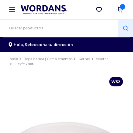
×
App de Wordans
Descargar app
¡Mejores precios en app!
Hola,
Selecciona tu dirección
Inicio
Ropa básica | Complementos
Gorras
Viseras
Flexfit Y8110
W52