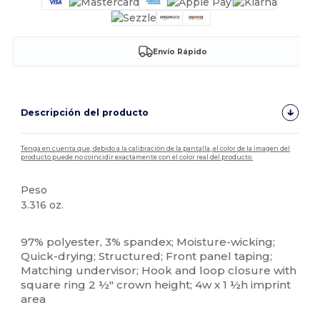
Envío Rápido
Descripción del producto
Tenga en cuenta que, debido a la calibración de la pantalla, el color de la imagen del
producto puede no coincidir exactamente con el color real del producto.
Peso
3.316 oz.
Alto stock
Personalizable
97% polyester, 3% spandex; Moisture-wicking;
Quick-drying; Structured; Front panel taping;
Matching undervisor; Hook and loop closure with
square ring 2 ½" crown height; 4w x 1 ½h imprint
area