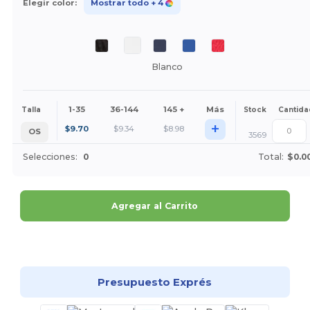
Elegir color:
Mostrar todo
+ 4
Blanco
1-35
36-144
145 +
Más
Talla
Stock
Cantida
+
$
9.70
$
9.34
$
8.98
OS
3569
Selecciones:
0
Total:
$0.0
Agregar al Carrito
¡Personalízalo!
Presupuesto Exprés