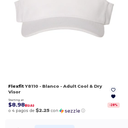
Flexfit
Y8110
- Blanco
- Adult Cool & Dry
Visor
Starting at
$8.98
-
28
%
$12.52
$2.25
o 4 pagos de
con
ⓘ