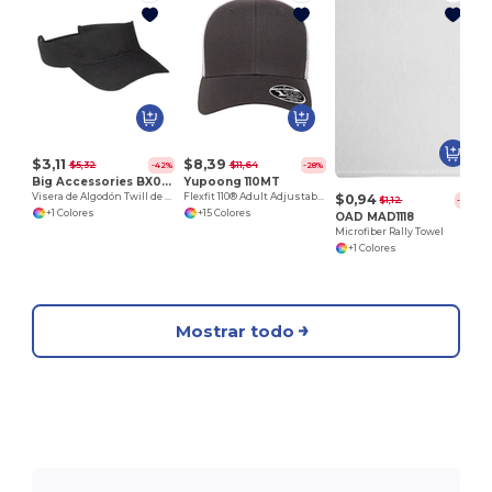
$3,11
$8,39
$5,32
$11,64
-42%
-28%
Big Accessories BX006
Yupoong 110MT
$0,94
Visera de Algodón Twill de Alta Calidad
Flexfit 110® Adult Adjustable Mesh Cap
$1,12
-16%
+1 Colores
+15 Colores
OAD MAD1118
Microfiber Rally Towel
+1 Colores
Mostrar todo