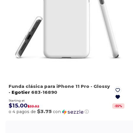
Funda clásica para iPhone 11 Pro
- Glossy
-
Egotier
683-16890
Starting at
$15.00
-
55
%
$33.02
$3.75
o 4 pagos de
con
ⓘ