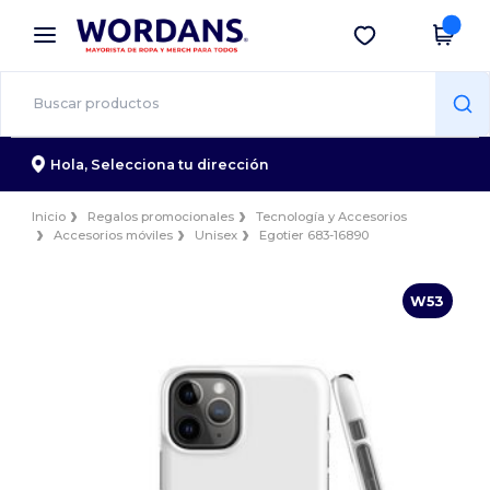
×
App de Wordans
Descargar app
¡Mejores precios en app!
Hola,
Selecciona tu dirección
Inicio
Regalos promocionales
Tecnología y Accesorios
Accesorios móviles
Unisex
Egotier 683-16890
W53