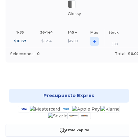
Glossy
1-35
36-144
145 +
Más
Stock
+
$
16.87
$
15.94
$
15.00
500
Selecciones:
0
Total:
$0.0
¡Personalízalo!
Presupuesto Exprés
Envío Rápido