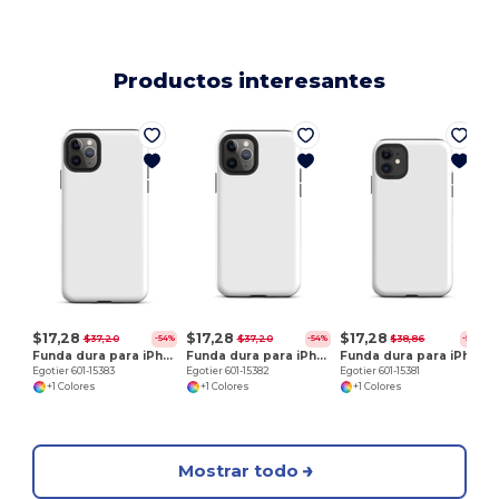
Productos interesantes
E
$17,28
$17,28
$17,28
$37,20
$37,20
$38,86
-54%
-54%
-56%
Funda dura para iPhone 11 Pro Max
Funda dura para iPhone 11 Pro
Funda dura para iPhone 11
Egotier 601-15383
Egotier 601-15382
Egotier 601-15381
+1 Colores
+1 Colores
+1 Colores
Mostrar todo