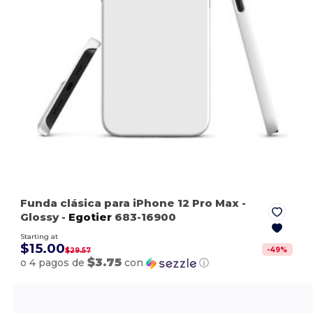
Funda clásica para iPhone 12 Pro Max
-
Glossy
-
Egotier
683-16900
Starting at
$15.00
-
49
%
$29.57
$3.75
o 4 pagos de
con
ⓘ