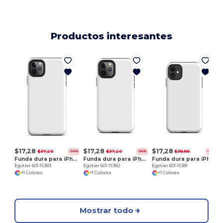
Productos interesantes
E
$17,28
$17,28
$17,28
$37,20
$37,20
$38,86
-54%
-54%
-56%
Funda dura para iPhone 11 Pro Max
Funda dura para iPhone 11 Pro
Funda dura para iPhone 11
Egotier 601-15383
Egotier 601-15382
Egotier 601-15381
+1 Colores
+1 Colores
+1 Colores
Mostrar todo