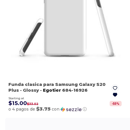
Funda clasica para Samsung Galaxy S20
Plus
- Glossy
-
Egotier
684-16926
Starting at
$15.00
-
55
%
$33.02
$3.75
o 4 pagos de
con
ⓘ