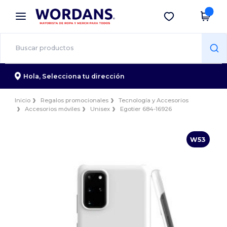
×
App de Wordans
Descargar app
¡Mejores precios en app!
Hola,
Selecciona tu dirección
Inicio
Regalos promocionales
Tecnología y Accesorios
Accesorios móviles
Unisex
Egotier 684-16926
W53