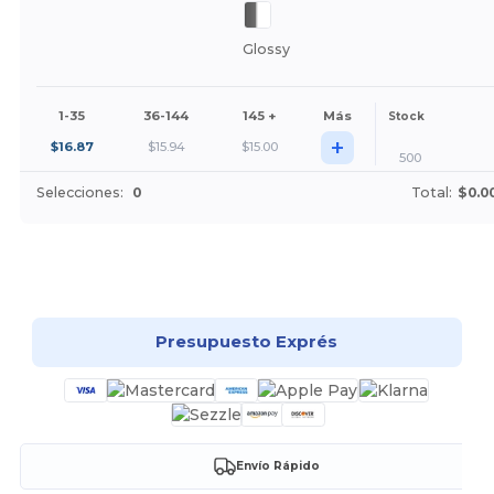
Glossy
1-35
36-144
145 +
Más
Stock
+
$
16.87
$
15.94
$
15.00
500
Selecciones:
0
Total:
$0.0
¡Personalízalo!
Presupuesto Exprés
Envío Rápido