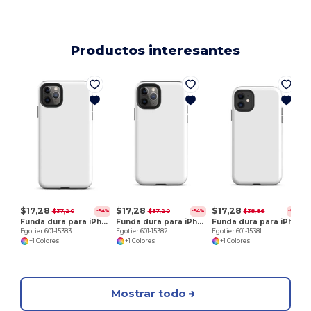
Productos interesantes
E
$17,28
$17,28
$17,28
$37,20
$37,20
$38,86
-54%
-54%
-56%
Funda dura para iPhone 11 Pro Max
Funda dura para iPhone 11 Pro
Funda dura para iPhone 11
Egotier 601-15383
Egotier 601-15382
Egotier 601-15381
+1 Colores
+1 Colores
+1 Colores
Mostrar todo